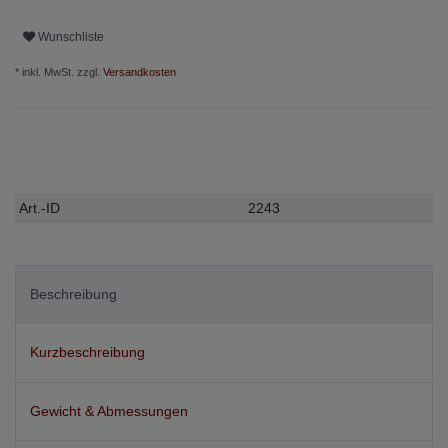
Wunschliste
* inkl. MwSt. zzgl.
Versandkosten
Technisches
Wert
Art.-ID
2243
Merkmal
Beschreibung
Kurzbeschreibung
Gewicht & Abmessungen