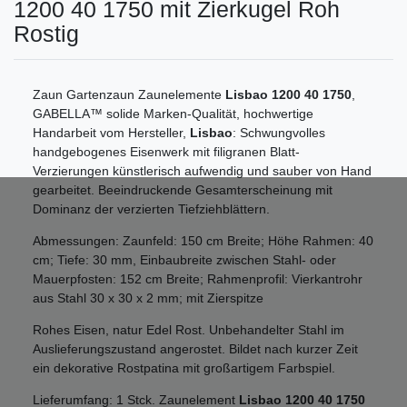
1200 40 1750 mit Zierkugel Roh
Rostig
Zaun Gartenzaun Zaunelemente
Lisbao 1200 40 1750
,
GABELLA™ solide Marken-Qualität, hochwertige
Handarbeit vom Hersteller,
Lisbao
: Schwungvolles
handgebogenes Eisenwerk mit filigranen Blatt-
Verzierungen künstlerisch aufwendig und sauber von Hand
gearbeitet. Beeindruckende Gesamterscheinung mit
Dominanz der verzierten Tiefziehblättern.
Abmessungen: Zaunfeld: 150 cm Breite; Höhe Rahmen: 40
cm; Tiefe: 30 mm, Einbaubreite zwischen Stahl- oder
Mauerpfosten: 152 cm Breite; Rahmenprofil: Vierkantrohr
aus Stahl 30 x 30 x 2 mm; mit Zierspitze
Rohes Eisen, natur Edel Rost. Unbehandelter Stahl im
Auslieferungszustand angerostet. Bildet nach kurzer Zeit
ein dekorative Rostpatina mit großartigem Farbspiel.
Lieferumfang: 1 Stck. Zaunelement
Lisbao 1200 40 1750