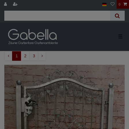
0
☰
1
2
3