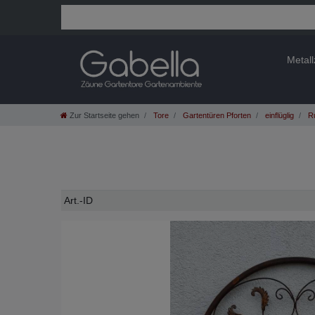
Metal
Zur Startseite gehen
Tore
Gartentüren Pforten
einflüglig
R
Technisches
Wert
Art.-ID
Merkmal