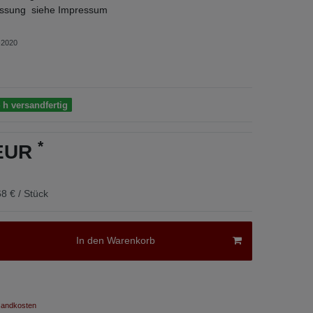
sung siehe Impressum
2020
 h versandfertig
*
 EUR
8 € / Stück
In den Warenkorb
andkosten