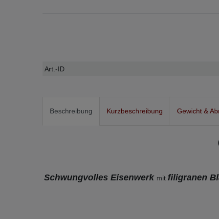
Technisches
Wert
Art.-ID
Merkmal
Beschreibung
Kurzbeschreibung
Gewicht & A
Schwungvolles Eisenwerk
filigranen B
mit