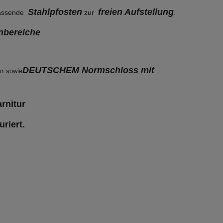
Stahlpfosten
freien Aufstellung
passende
zur
.
nbereiche
.
DEUTSCHEM Normschloss mit
en
sowie
rnitur
uriert.