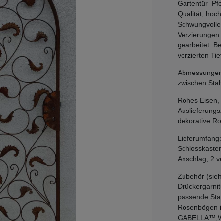
Gartentür Pf
Qualität, hoc
Schwungvolles
Verzierungen
gearbeitet. 
verzierten Tie
Abmessungen: 
zwischen Sta
Rohes Eisen, 
Auslieferungs
dekorative Ro
Lieferumfang:
Schlosskasten
Anschlag; 2 v
Zubehör (sieh
Drückergarnit
passende Sta
Rosenbögen i
GABELLA™,Wir 