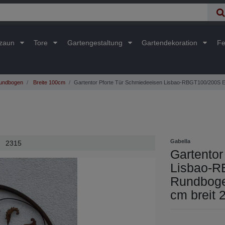
lzaun
Tore
Gartengestaltung
Gartendekoration
Fe
undbogen
Breite 100cm
Gartentor Pforte Tür Schmiedeeisen Lisbao-RBGT100/200S E
Gabella
2315
Gartentor
Lisbao-R
Rundboge
cm breit