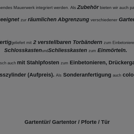
Zubehör
hendes Mauerwerk integriert werden. Als
bieten wir auch 
geeignet
räumlichen Abgrenzung
Garte
zur
verschiedener
ertig
2 verstellbaren Torbändern
geliefert mit
zum Einbetonier
Schlosskasten
Schliesskasten
Einmörteln.
und
zum
mit Stahlpfosten
Einbetonieren, Drückerga
sch auch
zum
sszylinder (Aufpreis).
Sonderanfertigung
colo
Als
auch
Gartentür/ Gartentor / Pforte / Tür