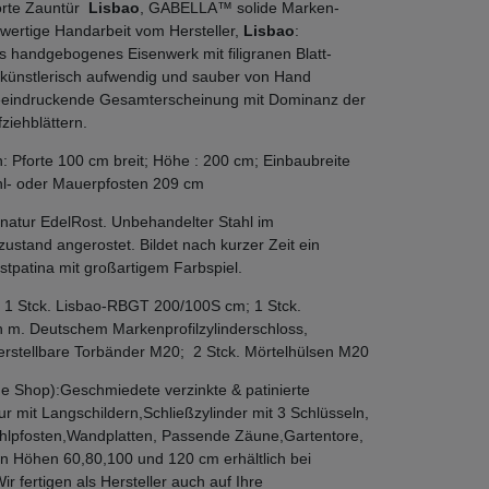
orte Zauntür
Lisbao
, GABELLA™ solide Marken-
hwertige Handarbeit vom Hersteller,
Lisbao
:
 handgebogenes Eisenwerk mit filigranen Blatt-
 künstlerisch aufwendig und sauber von Hand
Beeindruckende Gesamterscheinung mit Dominanz der
fziehblättern.
Pforte 100 cm breit; Höhe : 200 cm; Einbaubreite
hl- oder Mauerpfosten 209 cm
natur EdelRost. Unbehandelter Stahl im
zustand angerostet. Bildet nach kurzer Zeit ein
stpatina mit großartigem Farbspiel.
 1 Stck. Lisbao-RBGT 200/100S cm; 1 Stck.
 m. Deutschem Markenprofilzylinderschloss,
erstellbare Torbänder M20; 2 Stck. Mörtelhülsen M20
e Shop):Geschmiedete verzinkte & patinierte
ur mit Langschildern,Schließzylinder mit 3 Schlüsseln,
hlpfosten,Wandplatten, Passende Zäune,Gartentore,
n Höhen 60,80,100 und 120 cm erhältlich bei
fertigen als Hersteller auch auf Ihre