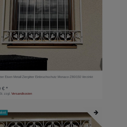
tter Eisen Metall Ziergitter Einbruchschutz Monaco-Z80/150 Verzinkt
 € *
St.
zzgl.
Versandkosten
aket