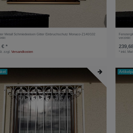
tter Metall Schmiedeeisen Gitter Einbruchschutz Monaco-Z140/102
Fenstergi
inkt
verzinkt
 € *
239,68
t.
zzgl.
Versandkosten
*
inkl. Mw
aket
Artikelp