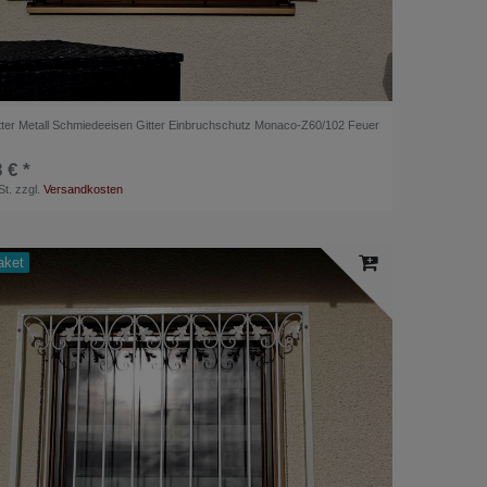
tter Metall Schmiedeeisen Gitter Einbruchschutz Monaco-Z60/102 Feuer
 € *
St.
zzgl.
Versandkosten
aket