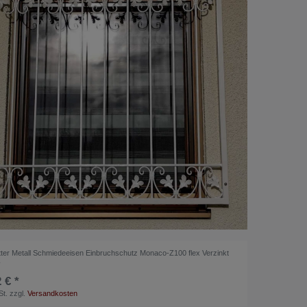
tter Metall Schmiedeeisen Einbruchschutz Monaco-Z100 flex Verzinkt
ß
 € *
St.
zzgl.
Versandkosten