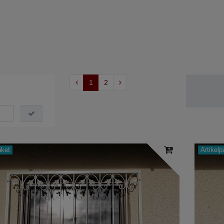
1
2
aket
Artikelp