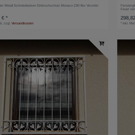
tter Metall Schmiedeeisen Einbruchschutz Monaco-Z80 flex Verzinkt
Fenstergi
Feuer ver
 € *
298,82
t.
zzgl.
Versandkosten
*
inkl. Mw