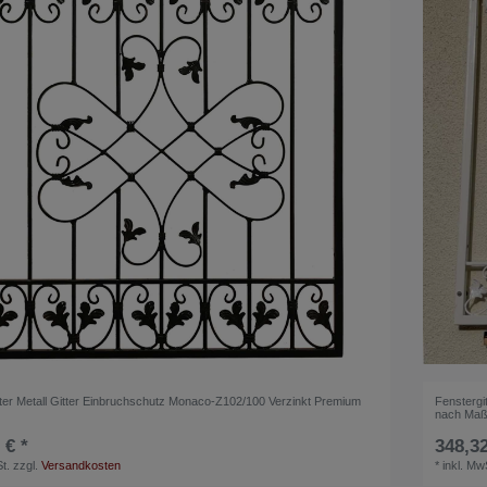
tter Metall Gitter Einbruchschutz Monaco-Z102/100 Verzinkt Premium
Fenstergi
nach Ma
 € *
348,32
t.
zzgl.
Versandkosten
*
inkl. Mw