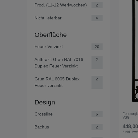
Prod. (11-12 Werkwochen)
2
Nicht lieferbar
4
Oberfläche
Feuer Verzinkt
20
Anthrazit Grau RAL 7016
2
Duplex Feuer Verzinkt
Grün RAL 6005 Duplex
2
Feuer verzinkt
Design
Crossline
Fenstergi
6
VSG
448,00
Bachus
2
*
inkl. MwS