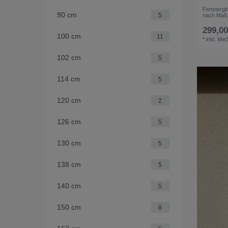
Fenstergi
90 cm
5
nach Maß
299,00
100 cm
11
*
inkl. MwS
102 cm
5
114 cm
5
120 cm
2
126 cm
5
130 cm
5
138 cm
5
140 cm
5
150 cm
8