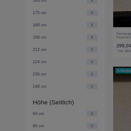
163 cm
5
175 cm
5
180 cm
5
Fenstergi
200 cm
5
Feuerverz
299,04
212 cm
5
*
inkl. MwS
224 cm
5
Artikelp
236 cm
5
248 cm
5
Höhe (Seitlich)
60 cm
5
80 cm
5