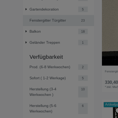
Gartendekoration
5
Fenstergitter Türgitter
23
Balkon
18
Geländer Treppen
1
Verfügbarkeit
Prod. (6-8 Werkwochen)
2
Fenstergit
Sofort ( 1-2 Werkage)
5
330,40
*
inkl. MwS
Herstellung (3-4
10
Werkwochen )
Artikelp
Herstellung (5-6
6
Werkwochen)