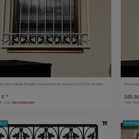
ter Eisen Metall Ziergitter Einbruchschutz Monaco-Z120/150 Verzinkt
Fenstergi
 € *
245,90
t.
zzgl.
Versandkosten
*
inkl. Mw
aket
Artikelp