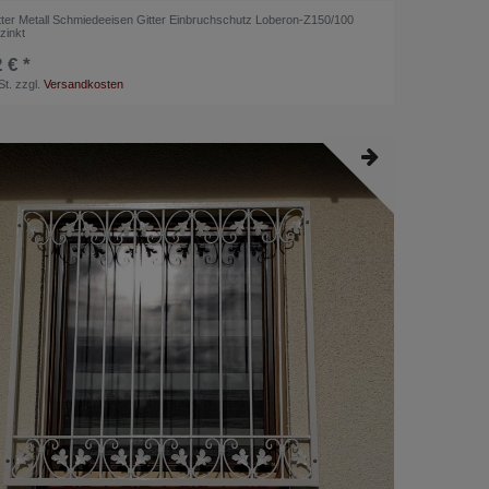
tter Metall Schmiedeeisen Gitter Einbruchschutz Loberon-Z150/100
zinkt
 € *
St.
zzgl.
Versandkosten