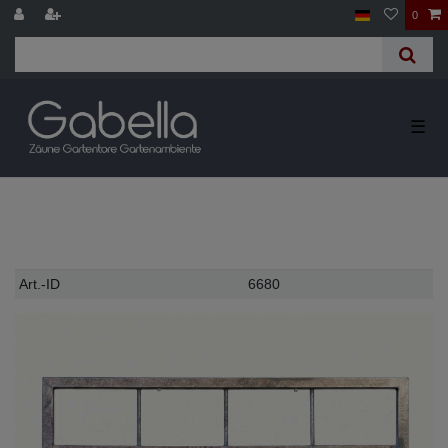
0
☰
Technisches
Wert
Art.-ID
6680
Merkmal