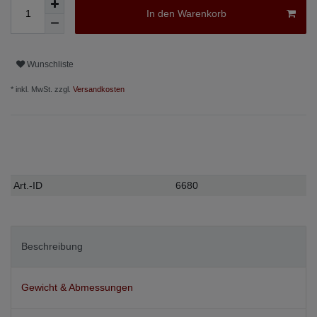
In den Warenkorb
Wunschliste
* inkl. MwSt. zzgl.
Versandkosten
Technisches
Wert
Art.-ID
6680
Merkmal
Beschreibung
Gewicht & Abmessungen