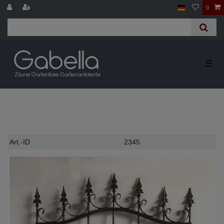
0
☰
Technisches
Wert
Art.-ID
2345
Merkmal