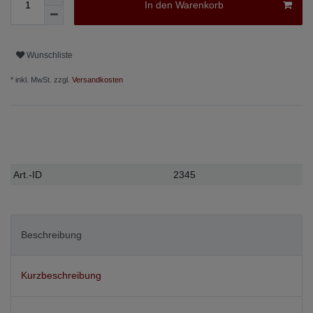
In den Warenkorb
Wunschliste
* inkl. MwSt. zzgl.
Versandkosten
Technisches
Wert
Art.-ID
2345
Merkmal
Beschreibung
Kurzbeschreibung