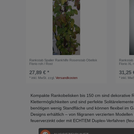
Rankstab Spalier Rankhilfe Rosenstab Obelisk
Rankstab 
Florio roh / Rost
Florio XL 
27,89 € *
31,25 
*
inkl. MwSt.
zzgl.
Versandkosten
*
inkl. MwS
Kompakte Rankobelisken bis 150 cm sind dekorative R
Klettermöglichkeiten und sind perfekte Solitärelement
benötigen wenig Standfläche und können flexibel im Ga
Designs erhältlich – von filigranen verzierten Modellen
feuerverzinkt oder mit ECHTEM Duplex-Verfahren (feuer