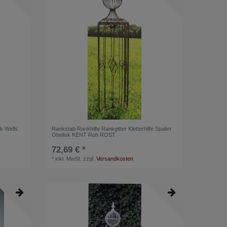
k Wells
Rankstab Rankhilfe Rankgitter Kletterhilfe Spalier
Obelisk KENT Roh ROST
72,69 € *
*
inkl. MwSt.
zzgl.
Versandkosten