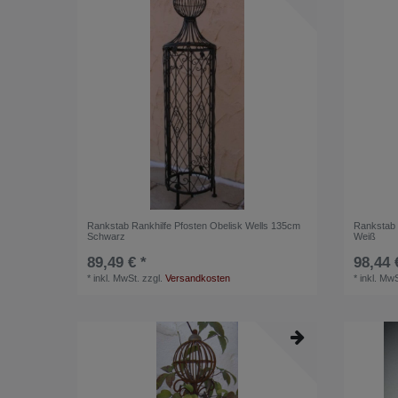
Rankstab Rankhilfe Pfosten Obelisk Wells 135cm
Rankstab 
Schwarz
Weiß
89,49 € *
98,44 
*
inkl. MwSt.
zzgl.
Versandkosten
*
inkl. MwS