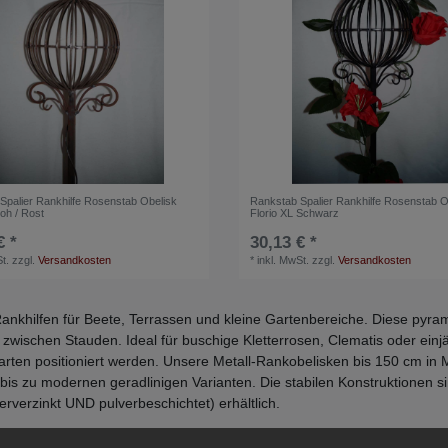
Spalier Rankhilfe Rosenstab Obelisk
Rankstab Spalier Rankhilfe Rosenstab O
roh / Rost
Florio XL Schwarz
€ *
30,13 € *
t.
zzgl.
Versandkosten
*
inkl. MwSt.
zzgl.
Versandkosten
ankhilfen für Beete, Terrassen und kleine Gartenbereiche. Diese pyr
e zwischen Stauden. Ideal für buschige Kletterrosen, Clematis oder ein
rten positioniert werden. Unsere Metall-Rankobelisken bis 150 cm in M
 bis zu modernen geradlinigen Varianten. Die stabilen Konstruktionen si
verzinkt UND pulverbeschichtet) erhältlich.