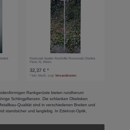
belisk
Rankstab Spalier Rankhilfe Rosenstab Obelisk
Florio XL Weiss
32,37 € *
*
inkl. MwSt.
zzgl.
Versandkosten
amidenförmigen Rankgerüste bieten rundherum
jährige Schlingpflanzen. Die schlanken Obelisken
etallbau-Qualität sind in verschiedenen Breiten und
nd standsicher und langlebig. In Edelrost-Optik,