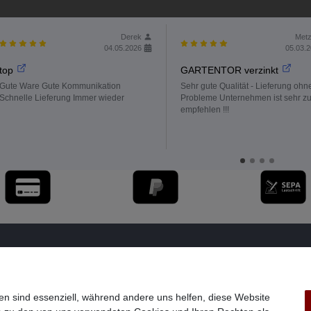
Derek
Metz
04.05.2026
05.03.
top
GARTENTOR verzinkt
Gute Ware Gute Kommunikation
Sehr gute Qualität - Lieferung ohn
Schnelle Lieferung Immer wieder
Probleme Unternehmen ist sehr z
empfehlen !!!
en sind essenziell, während andere uns helfen, diese Website