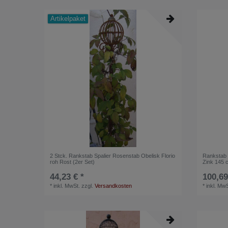
Artikelpaket
2 Stck. Rankstab Spalier Rosenstab Obelisk Florio
Rankstab 
roh Rost (2er Set)
Zink 145 
44,23 € *
100,69
*
inkl. MwSt.
zzgl.
Versandkosten
*
inkl. MwS