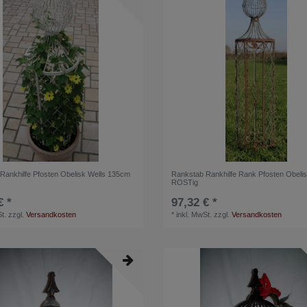
Rankhilfe Pfosten Obelisk Wells 135cm
Rankstab Rankhilfe Rank Pfosten Obelis
ROSTig
€ *
97,32 € *
t.
zzgl.
Versandkosten
*
inkl. MwSt.
zzgl.
Versandkosten