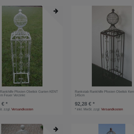
Rankhilfe Pfosten Obelisk Garten KENT
Rankstab Rankhilfe Pfosten Obelisk Ke
cm Feuer Verzinkt
145cm
 € *
92,28 € *
t.
zzgl.
Versandkosten
*
inkl. MwSt.
zzgl.
Versandkosten