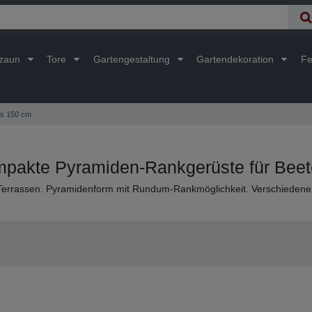
lzaun
Tore
Gartengestaltung
Gartendekoration
Fe
is 150 cm
mpakte Pyramiden-Rankgerüste für Beet
Terrassen. Pyramidenform mit Rundum-Rankmöglichkeit. Verschiedene 