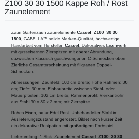
Z100 30 30 1500 Kappe Roh / Rost
Zaunelement
Zaun Gartenzaun Zaunelemente
Cassel Z100 30 30
1500
, GABELLA™ solide Marken-Qualität, hochwertige
Handarbeit vom Hersteller,
Cassel
: Dekoratives Eisenwerk
mit gusseisernen Zierspitzen mit oberer Abrundung,
dazwischen klassisch geschwungenen C-Schnecken oben.
Zierliche Gesamterscheinung mit filigranen Doppel-
Schnecken.
Abmessungen: Zaunfeld: 100 cm Breite; Höhe Rahmen: 30
cm; Tiefe: 30 mm, Einbaubreite zwischen Stahl- oder
Mauerpfosten: 102 cm Breite; Rahmenprofil: Vierkantrohr
aus Stahl 30 x 30 x 2 mm; mit Zierspitze
Rohes Eisen, natur Edel Rost. Unbehandelter Stahl im
Auslieferungszustand angerostet. Bildet nach kurzer Zeit
ein dekorative Rostpatina mit großartigem Farbspiel.
Lieferumfang: 1 Stck. Zaunelement
Cassel Z100 30 30