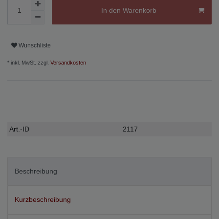
In den Warenkorb
Wunschliste
* inkl. MwSt. zzgl.
Versandkosten
Technisches
Wert
Art.-ID
2117
Merkmal
Beschreibung
Kurzbeschreibung