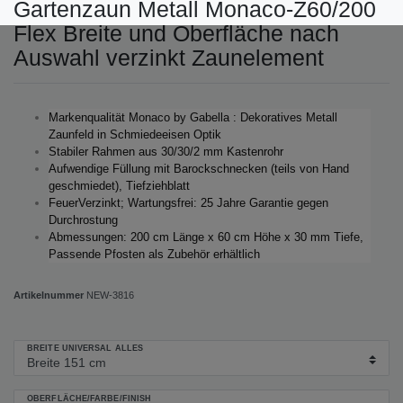
Gartenzaun Metall Monaco-Z60/200
Flex Breite und Oberfläche nach
Auswahl verzinkt Zaunelement
Markenqualität Monaco by Gabella : Dekoratives Metall
Zaunfeld in Schmiedeeisen Optik
Stabiler Rahmen aus 30/30/2 mm Kastenrohr
Aufwendige Füllung mit Barockschnecken (teils von Hand
geschmiedet), Tiefziehblatt
FeuerVerzinkt; Wartungsfrei: 25 Jahre Garantie gegen
Durchrostung
Abmessungen: 200 cm Länge x 60 cm Höhe x 30 mm Tiefe,
Passende Pfosten als Zubehör erhältlich
Artikelnummer
NEW-3816
BREITE UNIVERSAL ALLES
OBERFLÄCHE/FARBE/FINISH