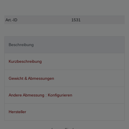
Technisches
Wert
Art.-ID
1531
Merkmal
Beschreibung
Kurzbeschreibung
Gewicht & Abmessungen
Andere Abmessung : Konfigurieren
Hersteller