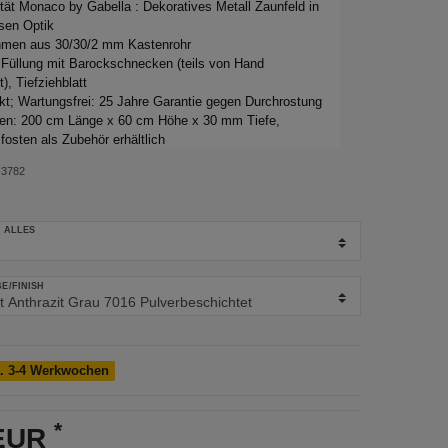
tät Monaco by Gabella : Dekoratives Metall Zaunfeld in
sen Optik
ahmen aus 30/30/2 mm Kastenrohr
Füllung mit Barockschnecken (teils von Hand
, Tiefziehblatt
kt; Wartungsfrei: 25 Jahre Garantie gegen Durchrostung
n: 200 cm Länge x 60 cm Höhe x 30 mm Tiefe,
osten als Zubehör erhältlich
3782
 ALLES
E/FINISH
a. 3-4 Werkwochen
*
 EUR