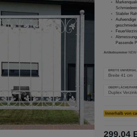
Markenquali
Schmiedeei
Stabiler R
Aufwendige 
geschmiedet)
FeuerVerzin
Abmessunge
Passende Pf
Artikelnummer
NEW-
BREITE UNIVERSAL
OBERFLÄCHE/FARB
Innerhalb von c
299,04