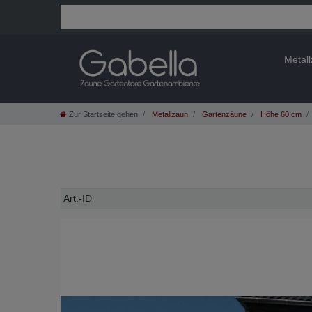
Metal
Zur Startseite gehen
Metallzaun
Gartenzäune
Höhe 60 cm
Technisches
Wert
Art.-ID
Merkmal