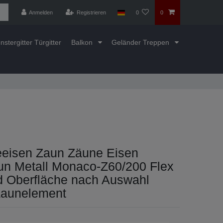
Anmelden
Registrieren
0
0
nstergitter Türgitter
Balkon
Geländer Treppen
eisen Zaun Zäune Eisen
un Metall Monaco-Z60/200 Flex
d Oberfläche nach Auswahl
Zaunelement