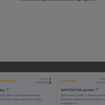
Derek
Metz
04.05.2026
05.03.
top
GARTENTOR verzinkt
Gute Ware Gute Kommunikation
Sehr gute Qualität - Lieferung ohn
Schnelle Lieferung Immer wieder
Probleme Unternehmen ist sehr z
empfehlen !!!