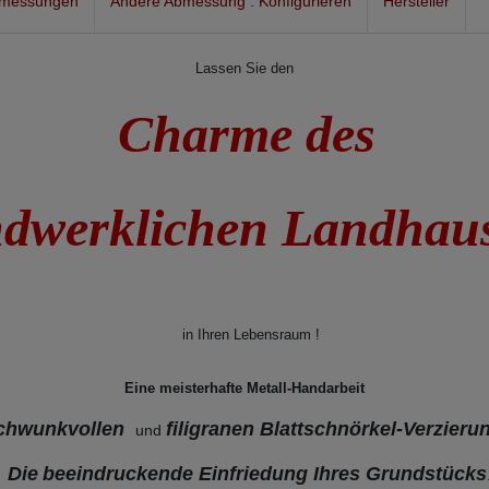
bmessungen
Andere Abmessung : Konfigurieren
Hersteller
Lassen Sie den
Charme des
dwerklichen Landha
in Ihren Lebensraum !
Eine meisterhafte Metall-Handarbeit
 schwunkvollen
filigranen Blattschnörkel-Verzier
und
Die
beeindruckende Einfriedung Ihres Grundstücks