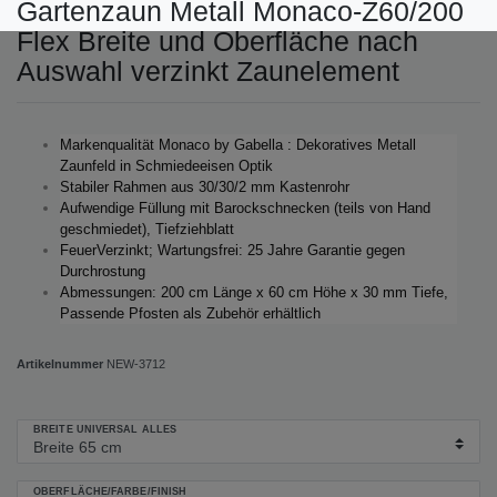
Gartenzaun Metall Monaco-Z60/200
Flex Breite und Oberfläche nach
Auswahl verzinkt Zaunelement
Markenqualität Monaco by Gabella : Dekoratives Metall
Zaunfeld in Schmiedeeisen Optik
Stabiler Rahmen aus 30/30/2 mm Kastenrohr
Aufwendige Füllung mit Barockschnecken (teils von Hand
geschmiedet), Tiefziehblatt
FeuerVerzinkt; Wartungsfrei: 25 Jahre Garantie gegen
Durchrostung
Abmessungen: 200 cm Länge x 60 cm Höhe x 30 mm Tiefe,
Passende Pfosten als Zubehör erhältlich
Artikelnummer
NEW-3712
BREITE UNIVERSAL ALLES
OBERFLÄCHE/FARBE/FINISH