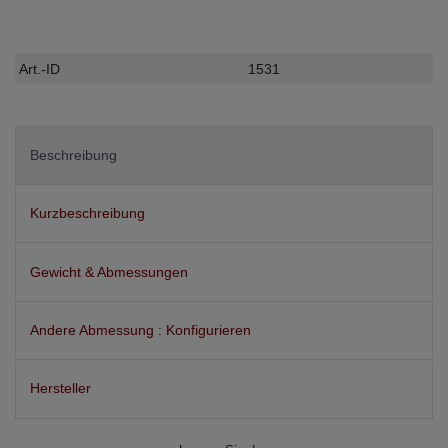
Technisches
Wert
Art.-ID
1531
Merkmal
Beschreibung
Kurzbeschreibung
Gewicht & Abmessungen
Andere Abmessung : Konfigurieren
Hersteller