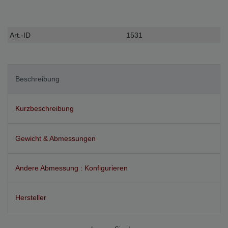
Technisches
Wert
Art.-ID
1531
Merkmal
Beschreibung
Kurzbeschreibung
Gewicht & Abmessungen
Andere Abmessung : Konfigurieren
Hersteller