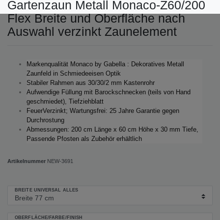
Gartenzaun Metall Monaco-Z60/200
Flex Breite und Oberfläche nach
Auswahl verzinkt Zaunelement
Markenqualität Monaco by Gabella : Dekoratives Metall
Zaunfeld in Schmiedeeisen Optik
Stabiler Rahmen aus 30/30/2 mm Kastenrohr
Aufwendige Füllung mit Barockschnecken (teils von Hand
geschmiedet), Tiefziehblatt
FeuerVerzinkt; Wartungsfrei: 25 Jahre Garantie gegen
Durchrostung
Abmessungen: 200 cm Länge x 60 cm Höhe x 30 mm Tiefe,
Passende Pfosten als Zubehör erhältlich
Artikelnummer
NEW-3691
BREITE UNIVERSAL ALLES
OBERFLÄCHE/FARBE/FINISH