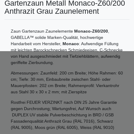
Gartenzaun Metall Monaco-Z60/200
Anthrazit Grau Zaunelement
Zaun Gartenzaun Zaunelemente
Monaco-Z60/200
,
GABELLA™ solide Marken-Qualität, hochwertige
Handarbeit vom Hersteller,
Monaco
: Aufwendige Füllung
mit leichten Barockschnecken Schmiedeeisen, C-Schnecke
von Hand ausgeschmiedet mit Tiefziehblättern, aufwendig
geriffelte Zierbundung.
Abmessungen: Zaunfeld: 200 cm Breite; Höhe Rahmen: 60
cm; Tiefe: 30 mm, Einbaubreite zwischen Stahl- oder
Mauerpfosten: 202 cm Breite; Rahmenprofil: Vierkantrohr
aus Stahl 30 x 30 x 2 mm; mit Zierspitze
Rostfrei FEUER VERZINKT nach DIN 25 Jahre Garantie
gegen Durchrostung; Wartungsfrei, Auf Wunsch auch
DUPLEX UV stabile Pulverbeschichtung in BRD / GSB
Fassadenqualität Anthrazit Grau (RAL 7016), Schwarz
(RAL 9005), Moos grün (RAL 6005), Weiss (RAL 9010)