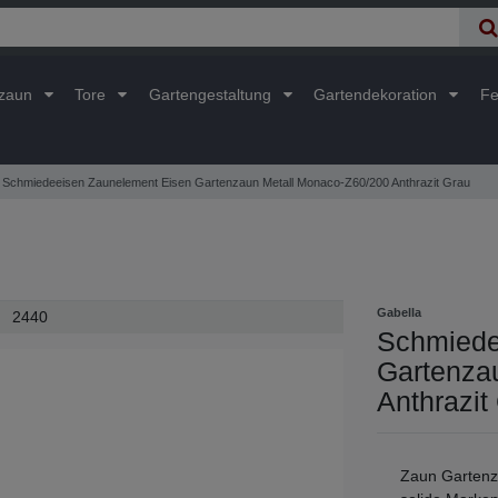
lzaun
Tore
Gartengestaltung
Gartendekoration
Fe
Schmiedeeisen Zaunelement Eisen Gartenzaun Metall Monaco-Z60/200 Anthrazit Grau
Gabella
2440
Schmiede
Gartenza
Anthrazi
Zaun Garten