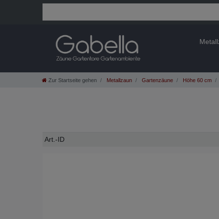
Metal
Zur Startseite gehen
Metallzaun
Gartenzäune
Höhe 60 cm
Technisches
Wert
Art.-ID
Merkmal