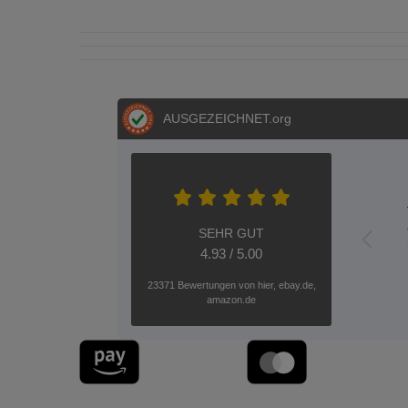
AUSGEZEICHNET
.org
SEHR GUT
4.93 / 5.00
23371 Bewertungen von hier, ebay.de,
amazon.de