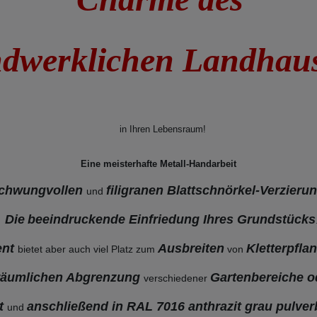
dwerklichen Landha
in Ihren Lebensraum!
Eine meisterhafte Metall-Handarbeit
schwungvollen
filigranen Blattschnörkel-Verzier
und
Die
beeindruckende Einfriedung Ihres Grundstücks
ent
Ausbreiten
Kletterpfla
bietet aber auch viel Platz zum
von
räumlichen Abgrenzung
Gartenbereiche o
verschiedener
kt
anschließend in RAL 7016 anthrazit grau pulver
und