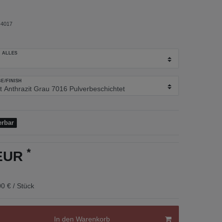
4017
 ALLES
E/FINISH
erbar
*
 EUR
0 € / Stück
In den Warenkorb