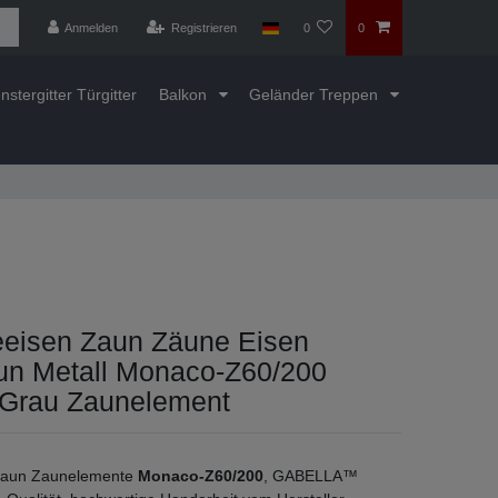
Anmelden
Registrieren
0
0
nstergitter Türgitter
Balkon
Geländer Treppen
eisen Zaun Zäune Eisen
un Metall Monaco-Z60/200
t Grau Zaunelement
zaun Zaunelemente
Monaco-Z60/200
, GABELLA™