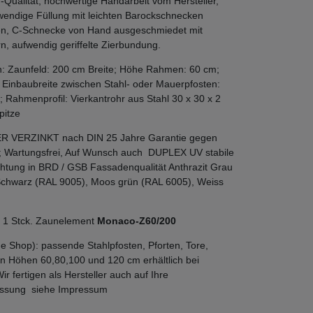
-Qualität, hochwertige Handarbeit vom Hersteller,
fwendige Füllung mit leichten Barockschnecken
n, C-Schnecke von Hand ausgeschmiedet mit
rn, aufwendig geriffelte Zierbundung.
 Zaunfeld: 200 cm Breite; Höhe Rahmen: 60 cm;
 Einbaubreite zwischen Stahl- oder Mauerpfosten:
; Rahmenprofil: Vierkantrohr aus Stahl 30 x 30 x 2
pitze
ER VERZINKT nach DIN 25 Jahre Garantie gegen
; Wartungsfrei, Auf Wunsch auch DUPLEX UV stabile
htung in BRD / GSB Fassadenqualität Anthrazit Grau
Schwarz (RAL 9005), Moos grün (RAL 6005), Weiss
: 1 Stck. Zaunelement
Monaco-Z60/200
e Shop): passende Stahlpfosten, Pforten, Tore,
n Höhen 60,80,100 und 120 cm erhältlich bei
fertigen als Hersteller auch auf Ihre
sung siehe Impressum