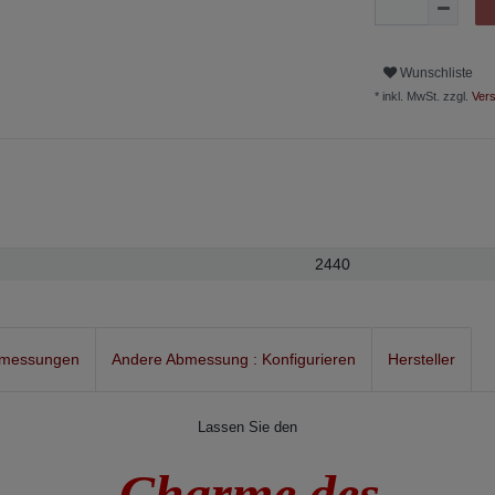
Wunschliste
* inkl. MwSt. zzgl.
Vers
2440
bmessungen
Andere Abmessung : Konfigurieren
Hersteller
Lassen Sie den
Charme des