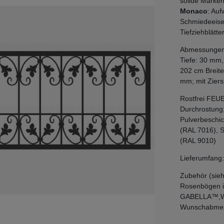
solide Marken
Monaco
: Au
Schmiedeeise
Tiefziehblätte
Abmessungen:
Tiefe: 30 mm,
202 cm Breite
mm; mit Ziers
Rostfrei FEU
Durchrostung
Pulverbeschic
(RAL 7016), 
(RAL 9010)
Lieferumfang
Zubehör (sieh
Rosenbögen i
GABELLA™,Wir 
Wunschabmes