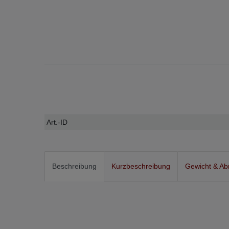
Technisches
Wert
Art.-ID
Merkmal
Beschreibung
Kurzbeschreibung
Gewicht & A