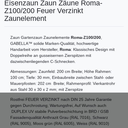
Eisenzaun Zaun Zäune Roma-
Z100/200 Feuer Verzinkt
Zaunelement
Zaun Gartenzaun Zaunelemente
Roma-Z100/200
,
GABELLA™ solide Marken-Qualität, hochwertige
Handarbeit vom Hersteller,
Roma
: Klassisches Design mit
Doppelreihe an gusseisernen Zierspitzen mit
dazwischenliegenden C-Schnecken.
Abmessungen: Zaunfeld: 200 cm Breite; Höhe Rahmen:
100 cm; Tiefe: 30 mm, Einbaubreite zwischen Stahl- oder
Mauerpfosten: 202 cm Breite; Rahmenprofil: Vierkantrohr
aus Stahl 30 x 30 x 2 mm; mit Zierspitze
Rostfrei FEUER VERZINKT nach DIN 25 Jahre Garantie
gegen Durchrostung; Wartungsfrei, Auf Wunsch auch
DUPLEX UV stabile Pulverbeschichtung in BRD / GSB
Fassadenqualität Anthrazit Grau (RAL 7016), Schwarz
(RAL 9005), Moos grün (RAL 6005), Weiss (RAL 9010)