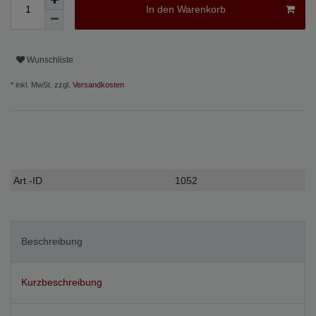
In den Warenkorb
Wunschliste
* inkl. MwSt. zzgl.
Versandkosten
Technisches
Wert
Art.-ID
1052
Merkmal
Beschreibung
Kurzbeschreibung