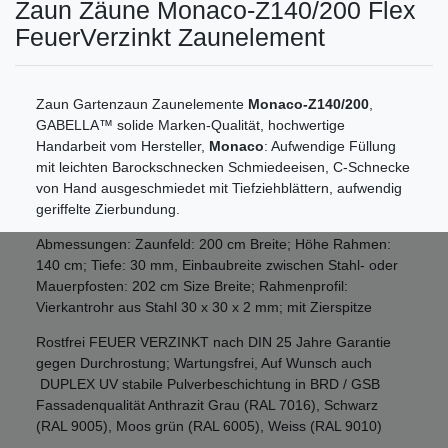
Zaun Zäune Monaco-Z140/200 Flex
FeuerVerzinkt Zaunelement
Zaun Gartenzaun Zaunelemente
Monaco-Z140/200
,
GABELLA™ solide Marken-Qualität, hochwertige
Handarbeit vom Hersteller,
Monaco
: Aufwendige Füllung
mit leichten Barockschnecken Schmiedeeisen, C-Schnecke
von Hand ausgeschmiedet mit Tiefziehblättern, aufwendig
geriffelte Zierbundung.
Abmessungen: Zaunfeld: 200 cm Breite; Höhe Rahmen:
140 cm; Tiefe: 30 mm, Einbaubreite zwischen Stahl- oder
Mauerpfosten: 202 cm Size Breite; Rahmenprofil:
Vierkantrohr aus Stahl 30 x 30 x 2 mm; mit Zierspitze
Rostfrei FEUER VERZINKT nach DIN 25 Jahre Garantie
gegen Durchrostung; Wartungsfrei, Auf Wunsch auch
DUPLEX UV stabile Pulverbeschichtung in BRD / GSB
Fassadenqualität Anthrazit Grau (RAL 7016), Schwarz
(RAL 9005), Moos grün (RAL 6005), Weiss (RAL 9010)