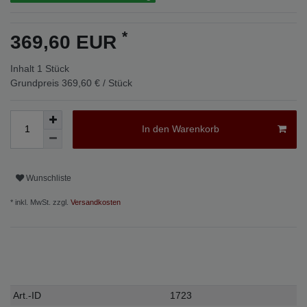
*
369,60 EUR
Inhalt
1
Stück
Grundpreis
369,60 € / Stück
In den Warenkorb
Wunschliste
* inkl. MwSt. zzgl.
Versandkosten
Technisches
Wert
Art.-ID
1723