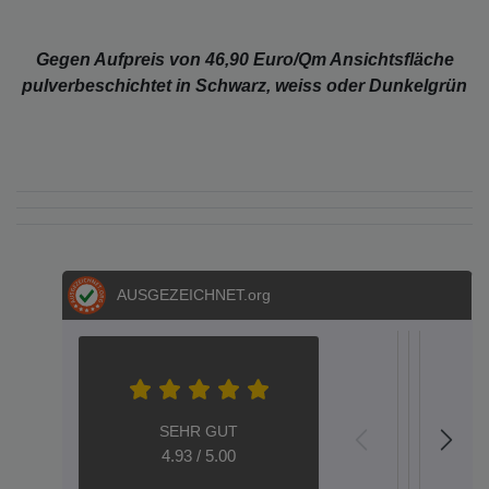
Gegen Aufpreis von 46,90 Euro/Qm Ansichtsfläche
pulverbeschichtet in Schwarz, weiss oder Dunkelgrün
AUSGEZEICHNET
.org
S.E.
S.
Metz
Dere
Hel
Aac
A
04.05.202
05.03.2
12.02
20.
1
SEHR GUT
top
GARTEN
Plug-an
HALLO
Wen
Gar
S
4.93 / 5.00
verzinkt
Play
---
Eisen
Qu
Gute
Seh