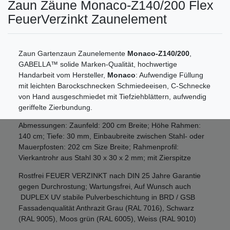
Zaun Zäune Monaco-Z140/200 Flex
FeuerVerzinkt Zaunelement
Zaun Gartenzaun Zaunelemente
Monaco-Z140/200
,
GABELLA™ solide Marken-Qualität, hochwertige
Handarbeit vom Hersteller,
Monaco
: Aufwendige Füllung
mit leichten Barockschnecken Schmiedeeisen, C-Schnecke
von Hand ausgeschmiedet mit Tiefziehblättern, aufwendig
geriffelte Zierbundung.
Abmessungen: Zaunfeld: 200 cm Breite; Höhe Rahmen:
140 cm; Tiefe: 30 mm, Einbaubreite zwischen Stahl- oder
Mauerpfosten: 202 cm Size Breite; Rahmenprofil:
Vierkantrohr aus Stahl 30 x 30 x 2 mm; mit Zierspitze
Rostfrei FEUER VERZINKT nach DIN 25 Jahre Garantie
gegen Durchrostung; Wartungsfrei, Auf Wunsch auch
DUPLEX UV stabile Pulverbeschichtung in BRD / GSB
Fassadenqualität Anthrazit Grau (RAL 7016), Schwarz
(RAL 9005), Moos grün (RAL 6005), Weiss (RAL 9010)