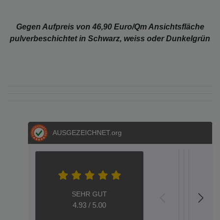
Gegen Aufpreis von 46,90 Euro/Qm Ansichtsfläche
pulverbeschichtet in Schwarz, weiss oder Dunkelgrün
AUSGEZEICHNET
.org
S.E.
S.
Metz
Dere
Hel
Aac
A
04.05.202
05.03.2
12.02
20.
1
SEHR GUT
top
GARTEN
Plug-an
HALLO
Wen
Gar
S
4.93 / 5.00
verzinkt
Play
---
Eisen
Qu
Gute
Seh