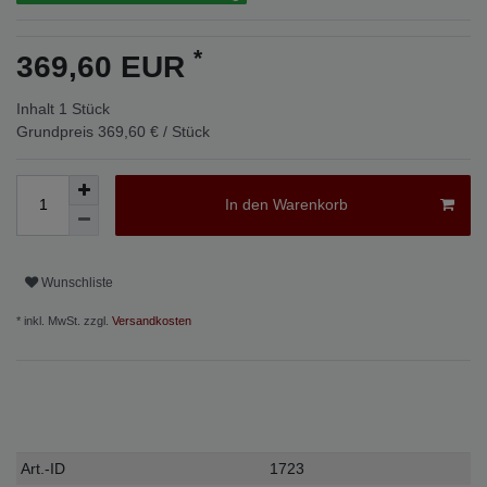
*
369,60 EUR
Inhalt
1
Stück
Grundpreis
369,60 € / Stück
In den Warenkorb
Wunschliste
* inkl. MwSt. zzgl.
Versandkosten
Technisches
Wert
Art.-ID
1723