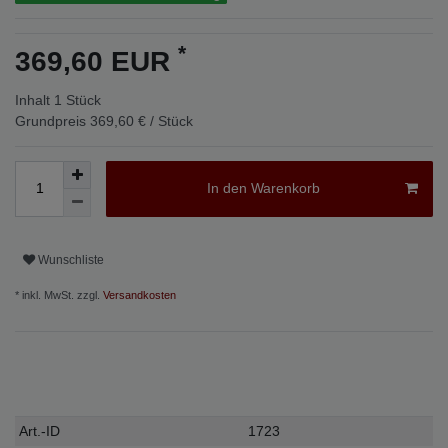
*
369,60 EUR
Inhalt
1
Stück
Grundpreis
369,60 € / Stück
In den Warenkorb
Wunschliste
* inkl. MwSt. zzgl.
Versandkosten
Technisches
Wert
Art.-ID
1723