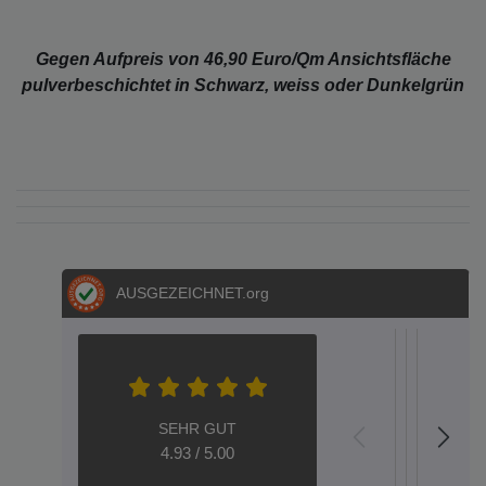
Gegen Aufpreis von 46,90 Euro/Qm Ansichtsfläche
pulverbeschichtet in Schwarz, weiss oder Dunkelgrün
AUSGEZEICHNET
.org
S.E.
S.
Metz
Dere
Hel
Aac
A
04.05.202
05.03.2
12.02
20.
1
SEHR GUT
top
GARTEN
Plug-an
HALLO
Wen
Gar
S
4.93 / 5.00
verzinkt
Play
---
Eisen
Qu
Gute
Seh