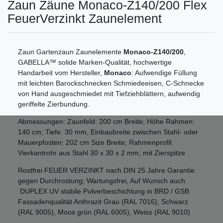
Zaun Zäune Monaco-Z140/200 Flex
FeuerVerzinkt Zaunelement
Zaun Gartenzaun Zaunelemente
Monaco-Z140/200
,
GABELLA™ solide Marken-Qualität, hochwertige
Handarbeit vom Hersteller,
Monaco
: Aufwendige Füllung
mit leichten Barockschnecken Schmiedeeisen, C-Schnecke
von Hand ausgeschmiedet mit Tiefziehblättern, aufwendig
geriffelte Zierbundung.
Abmessungen: Zaunfeld: 200 cm Breite; Höhe Rahmen:
140 cm; Tiefe: 30 mm, Einbaubreite zwischen Stahl- oder
Mauerpfosten: 202 cm Size Breite; Rahmenprofil:
Vierkantrohr aus Stahl 30 x 30 x 2 mm; mit Zierspitze
Rostfrei FEUER VERZINKT nach DIN 25 Jahre Garantie
gegen Durchrostung; Wartungsfrei, Auf Wunsch auch
DUPLEX UV stabile Pulverbeschichtung in BRD / GSB
Fassadenqualität Anthrazit Grau (RAL 7016), Schwarz
(RAL 9005), Moos grün (RAL 6005), Weiss (RAL 9010)