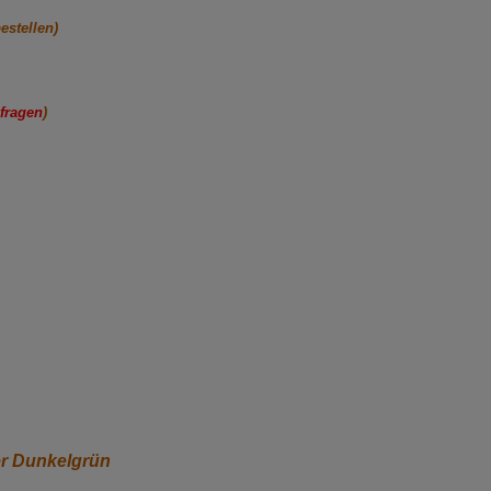
estellen)
nfragen
)
er Dunkelgrün