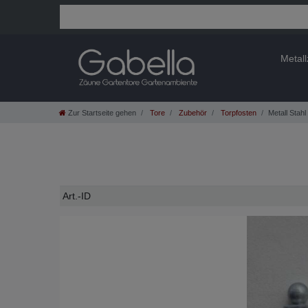
Metal
Zur Startseite gehen
Tore
Zubehör
Torpfosten
Metall Stah
Technisches
Wert
Art.-ID
Merkmal