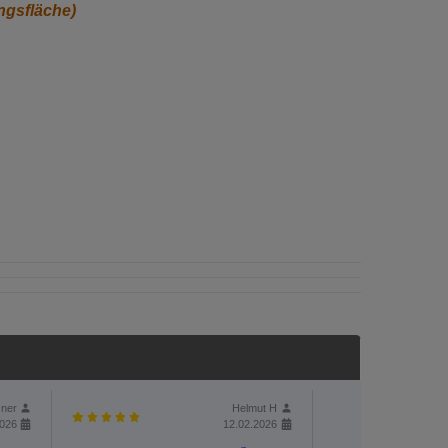
ngsfläche)
ner
Helmut H
2026
12.02.2026