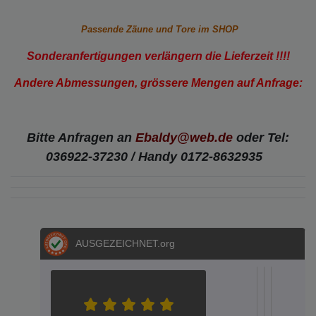
Passende Zäune und Tore im SHOP
Sonderanfertigungen verlängern die Lieferzeit !!!!
Andere Abmessungen, grössere Mengen auf Anfrage:
Bitte Anfragen an
Ebaldy@web.de
oder Tel:
036922-37230 /
Handy 0172-8632935
AUSGEZEICHNET
.org
S.E.
S.
Metz
Dere
Hel
Aac
A
04.05.202
05.03.2
12.02
20.
1