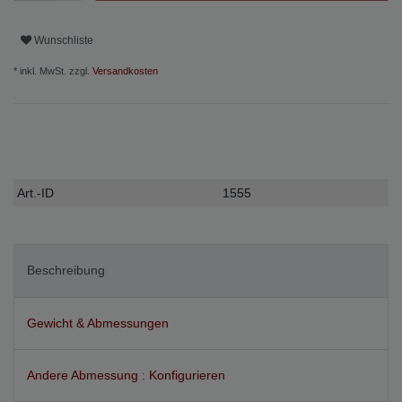
Wunschliste
* inkl. MwSt. zzgl.
Versandkosten
Technisches
Wert
Art.-ID
1555
Merkmal
Beschreibung
Gewicht & Abmessungen
Andere Abmessung : Konfigurieren