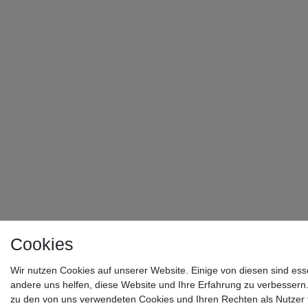
ist
hier
genau
richtig!
Absolute
5
Sterne
für
das
Endergeb
!
Cookies
Wir nutzen Cookies auf unserer Website. Einige von diesen sind ess
andere uns helfen, diese Website und Ihre Erfahrung zu verbessern
zu den von uns verwendeten Cookies und Ihren Rechten als Nutzer f