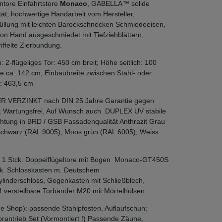
ntore Einfahrtstore
Monaco
, GABELLA™ solide
ät, hochwertige Handarbeit vom Hersteller,
üllung mit leichten Barockschnecken Schmiedeeisen,
n Hand ausgeschmiedet mit Tiefziehblättern,
iffelte Zierbundung.
2-flügeliges Tor: 450 cm breit; Höhe seitlich: 100
e ca. 142 cm; Einbaubreite zwischen Stahl- oder
: 463,5 cm
ER VERZINKT nach DIN 25 Jahre Garantie gegen
; Wartungsfrei, Auf Wunsch auch DUPLEX UV stabile
htung in BRD / GSB Fassadenqualität Anthrazit Grau
Schwarz (RAL 9005), Moos grün (RAL 6005), Weiss
: 1 Stck. Doppelflügeltore mit Bogen Monaco-GT450S
ck. Schlosskasten m. Deutschem
ylinderschloss, Gegenkasten mit Schließblech,
4 verstellbare Torbänder M20 mit Mörtelhülsen
e Shop): passende Stahlpfosten, Auflaufschuh;
Torantrieb Set (Vormontiert !) Passende Zäune,