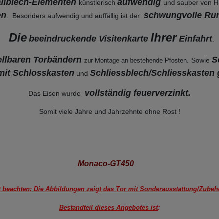
tallblech-Elementen
aufwendig
künstlerisch
und sauber von H
en
schwungvolle R
. Besonders aufwendig und auffällig ist der
Die
Ihrer
beeindruckende Visitenkarte
Einfahrt
.
ellbaren Torbändern
S
Sowie
zur Montage an bestehende
Pfosten.
it Schlosskasten
Schliessblech/Schliesskasten 
und
vollständig feuerverzinkt
.
Das Eisen wurde
Somit viele Jahre und Jahrzehnte ohne Rost !
Monaco-GT450
t beachten: Die Abbildungen zeigt das Tor mit Sonderausstattung/Zubehö
Bestandteil dieses Angebotes ist
: