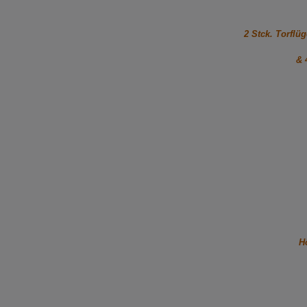
2 Stck. Torflü
& 4
H