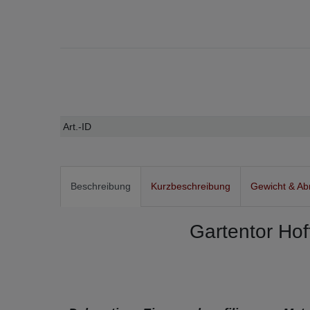
Technisches
Wert
Art.-ID
Merkmal
Beschreibung
Kurzbeschreibung
Gewicht & A
Gartentor Hof