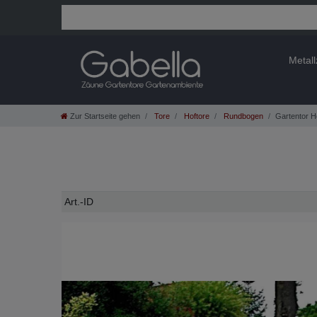
Metal
Zur Startseite gehen
Tore
Hoftore
Rundbogen
Gartentor H
Technisches
Wert
Art.-ID
Merkmal