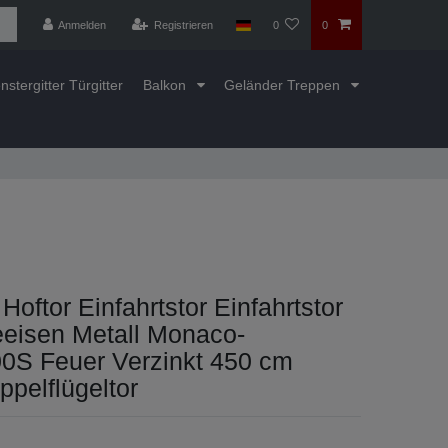
Anmelden
Registrieren
0
0
nstergitter Türgitter
Balkon
Geländer Treppen
Hoftor Einfahrtstor Einfahrtstor
eisen Metall Monaco-
0S Feuer Verzinkt 450 cm
pelflügeltor