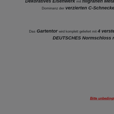
Dekoratives Eisenwerk
filigranen Me
mit
verzierten C-Schneck
Dominanz der
Gartentor
4 verst
Das
wird komplett geliefert mit
DEUTSCHES Normschloss m
Bitte unbeding