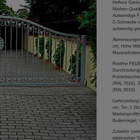
Hoftore Garte
Marken-Qualit
Aufwendige F
C-Schnecke vo
aufwendig ger
Abmessungen: 
cm; Höhe Mitt
Mauerpfosten
Rostfrei FEU
Durchrostung
Pulverbeschic
(RAL 7016), 
(RAL 9010)
Lieferumfang
cm; Tor: 1 St
Markenprofilz
Bodenriegel; 
Zubehör (sieh
elektrischer 