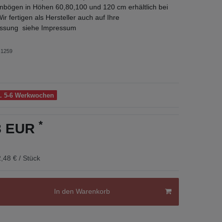
nbögen in Höhen 60,80,100 und 120 cm erhältlich bei
fertigen als Hersteller auch auf Ihre
sung siehe Impressum
1259
a. 5-6 Werkwochen
*
48 EUR
,48 € / Stück
In den Warenkorb