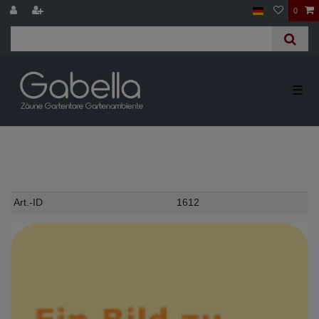
0
☰
Technisches
Wert
Art.-ID
1612
Merkmal