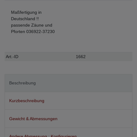
Maßfertigung in
Deutschland !!
passende Zäune und
Pforten 036922-37230
Technisches
Wert
Art.-ID
1662
Merkmal
Beschreibung
Kurzbeschreibung
Gewicht & Abmessungen
Andere Abmessung : Konfigurieren