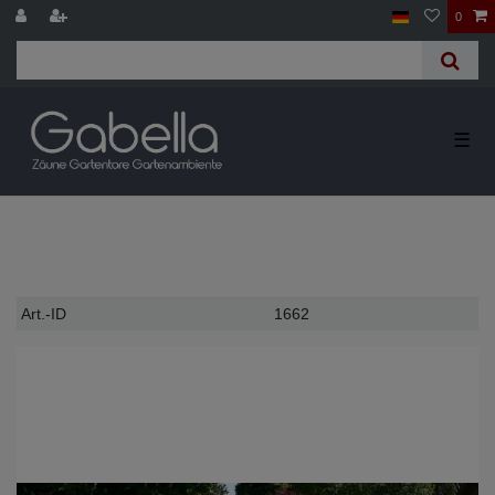
0
☰
Technisches
Wert
Art.-ID
1662
Merkmal