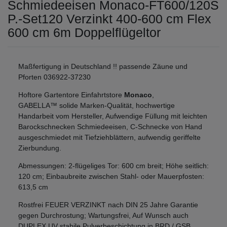
Schmiedeeisen Monaco-FT600/120S
P.-Set120 Verzinkt 400-600 cm Flex
600 cm 6m Doppelflügeltor
Maßfertigung in Deutschland !! passende Zäune und
Pforten 036922-37230
Hoftore Gartentore Einfahrtstore
Monaco
,
GABELLA™ solide Marken-Qualität, hochwertige
Handarbeit vom Hersteller, Aufwendige Füllung mit leichten
Barockschnecken Schmiedeeisen, C-Schnecke von Hand
ausgeschmiedet mit Tiefziehblättern, aufwendig geriffelte
Zierbundung.
Abmessungen: 2-flügeliges Tor: 600 cm breit; Höhe seitlich:
120 cm; Einbaubreite zwischen Stahl- oder Mauerpfosten:
613,5 cm
Rostfrei FEUER VERZINKT nach DIN 25 Jahre Garantie
gegen Durchrostung; Wartungsfrei, Auf Wunsch auch
DUPLEX UV stabile Pulverbeschichtung in BRD / GSB