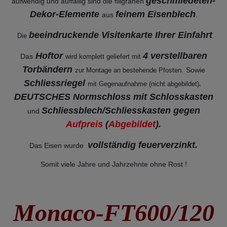
geschmiedeten-
aufwendig und auffällig sind die filigranen
Dekor-Elemente
feinem Eisenblech
aus
.
beeindruckende Visitenkarte Ihrer Einfahrt
.
Die
Hoftor
4 verstellbaren
Das
wird komplett geliefert mit
Torbändern
Sowie
zur Montage an bestehende
Pfosten.
Schliessriegel
mit Gegenaufnahme (nicht abgebildet)
.
DEUTSCHES Normschloss mit Schlosskasten
Schliessblech/Schliesskasten gegen
und
Aufpreis
(
Abgebildet
).
vollständig feuerverzinkt
.
Das Eisen wurde
Somit viele Jahre und Jahrzehnte ohne Rost !
Monaco-FT600/120