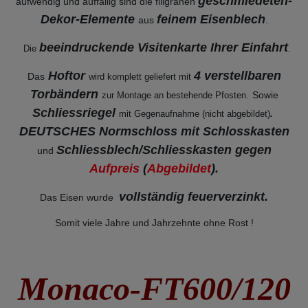
geschmiedeten-
aufwendig und auffällig sind die filigranen
Dekor-Elemente
feinem Eisenblech
aus
.
beeindruckende Visitenkarte Ihrer Einfahrt
.
Die
Hoftor
4 verstellbaren
Das
wird komplett geliefert mit
Torbändern
Sowie
zur Montage an bestehende
Pfosten.
Schliessriegel
mit Gegenaufnahme (nicht abgebildet)
.
DEUTSCHES Normschloss mit Schlosskasten
Schliessblech/Schliesskasten gegen
und
Aufpreis
(
Abgebildet
).
vollständig feuerverzinkt
.
Das Eisen wurde
Somit viele Jahre und Jahrzehnte ohne Rost !
Monaco-FT600/120