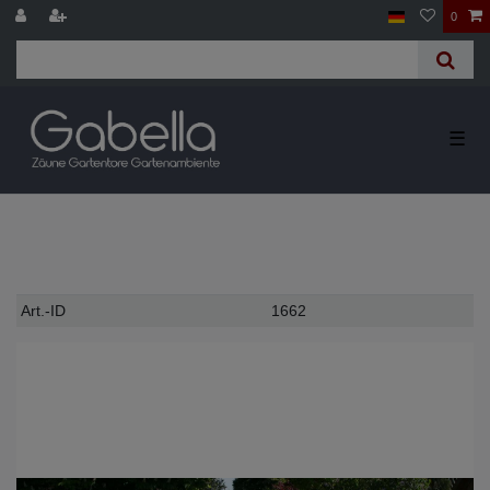
0
☰
Technisches
Wert
Art.-ID
1662
Merkmal