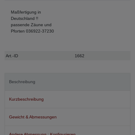
Maßfertigung in
Deutschland !!
passende Zäune und
Pforten 036922-37230
Technisches
Wert
Art.-ID
1662
Merkmal
Beschreibung
Kurzbeschreibung
Gewicht & Abmessungen
Andere Abmessung : Konfigurieren