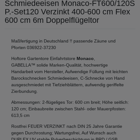
Schmiedeeisen Monaco-FT600/120S
P.-Set120 Verzinkt 400-600 cm Flex
600 cm 6m Doppelflügeltor
Maßfertigung in Deutschland !! passende Zäune und
Pforten 036922-37230
Hoftore Gartentore Einfahrtstore
Monaco
,
GABELLA™ solide Marken-Qualität, hochwertige
Handarbeit vom Hersteller, Aufwendige Füllung mit leichten
Barockschnecken Schmiedeeisen, C-Schnecke von Hand
ausgeschmiedet mit Tiefziehblättern, aufwendig geriffelte
Zierbundung.
Abmessungen: 2-flügeliges Tor: 600 cm breit; Höhe seitlich:
120 cm; Einbaubreite zwischen Stahl- oder Mauerpfosten:
613,5 cm
Rostfrei FEUER VERZINKT nach DIN 25 Jahre Garantie
gegen Durchrostung; Wartungsfrei, Auf Wunsch auch
DUPLEX UV stabile Pulverbeschichtung in BRD / GSB