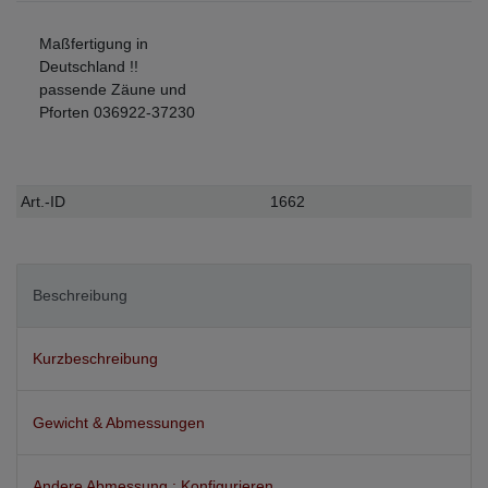
Maßfertigung in
Deutschland !!
passende Zäune und
Pforten 036922-37230
Technisches
Wert
Art.-ID
1662
Merkmal
Beschreibung
Kurzbeschreibung
Gewicht & Abmessungen
Andere Abmessung : Konfigurieren