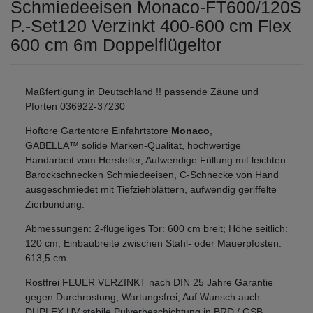
Schmiedeeisen Monaco-FT600/120S
P.-Set120 Verzinkt 400-600 cm Flex
600 cm 6m Doppelflügeltor
Maßfertigung in Deutschland !! passende Zäune und
Pforten 036922-37230
Hoftore Gartentore Einfahrtstore
Monaco
,
GABELLA™ solide Marken-Qualität, hochwertige
Handarbeit vom Hersteller, Aufwendige Füllung mit leichten
Barockschnecken Schmiedeeisen, C-Schnecke von Hand
ausgeschmiedet mit Tiefziehblättern, aufwendig geriffelte
Zierbundung.
Abmessungen: 2-flügeliges Tor: 600 cm breit; Höhe seitlich:
120 cm; Einbaubreite zwischen Stahl- oder Mauerpfosten:
613,5 cm
Rostfrei FEUER VERZINKT nach DIN 25 Jahre Garantie
gegen Durchrostung; Wartungsfrei, Auf Wunsch auch
DUPLEX UV stabile Pulverbeschichtung in BRD / GSB