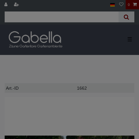
0
☰
Technisches
Wert
Art.-ID
1662
Merkmal