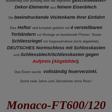
geschmiedeten-
aufwendig und auffällig sind die filigranen
Dekor-Elemente
feinem Eisenblech
aus
.
beeindruckende Visitenkarte Ihrer Einfahrt
.
Die
Hoftor
4 verstellbaren
Das
wird komplett geliefert mit
Torbändern
Sowie
zur Montage an bestehende
Pfosten.
Schliessriegel
mit Gegenaufnahme (nicht abgebildet)
.
DEUTSCHES Normschloss mit Schlosskasten
Schliessblech/Schliesskasten gegen
und
Aufpreis
(
Abgebildet
).
vollständig feuerverzinkt
.
Das Eisen wurde
Somit viele Jahre und Jahrzehnte ohne Rost !
Monaco-FT600/120