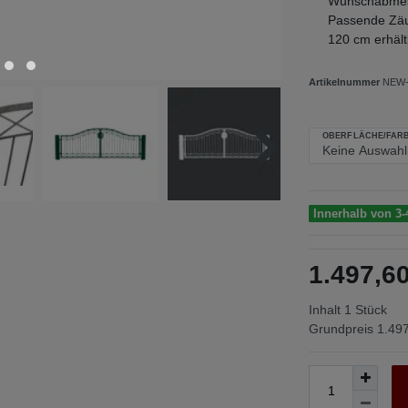
Wunschabme
Passende Zäu
120 cm erhäl
Artikelnummer
NEW-
OBERFLÄCHE/FARB
Innerhalb von 3-
1.497,
Inhalt
1
Stück
Grundpreis
1.497