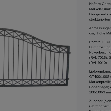
Hoftore Garte
Marken-Qualit
Design mit kl
strukturierte
Abmessungen: 
cm; Höhe Mitt
Rostfrei FEU
Durchrostung
Pulverbeschic
(RAL 7016), 
(RAL 9010)
Lieferumfang:
GT400/100S c
Markenprofilz
Bodenriegel; 
100/100/3 m
Zubehör (sieh
(Vormontiert !