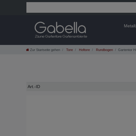
Metal
Zur Startseite gehen
Tore
Hoftore
Rundbogen
Gartentor H
Technisches
Wert
Art.-ID
Merkmal