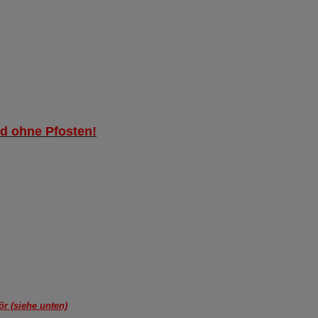
nd ohne Pfosten!
S
r (siehe unten)