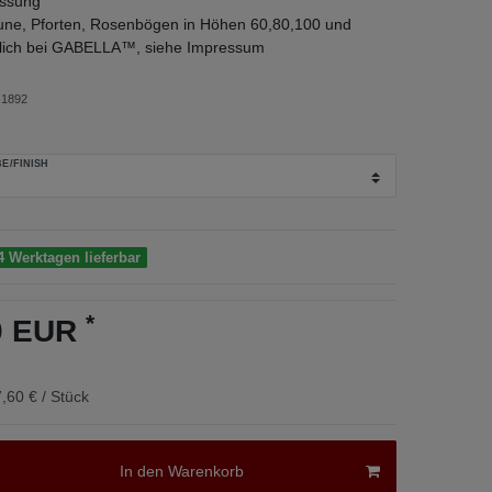
ssung
ne, Pforten, Rosenbögen in Höhen 60,80,100 und
tlich bei GABELLA™, siehe Impressum
1892
E/FINISH
4 Werktagen lieferbar
*
60 EUR
,60 € / Stück
In den Warenkorb