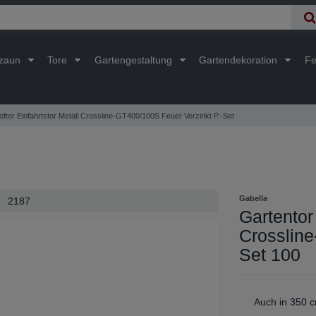
lzaun
Tore
Gartengestaltung
Gartendekoration
Fe
oftor Einfahrtstor Metall Crossline-GT400/100S Feuer Verzinkt P.-Set
Gabella
2187
Gartentor 
Crossline
Set 100
Auch in 350 