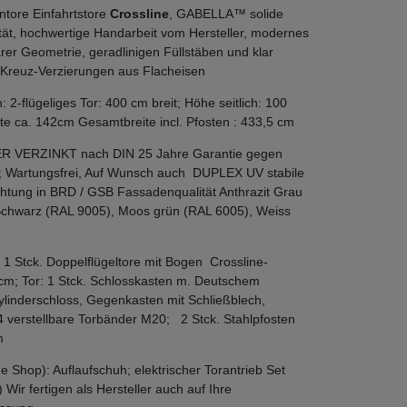
ntore Einfahrtstore
Crossline
, GABELLA™ solide
ät, hochwertige Handarbeit vom Hersteller, modernes
arer Geometrie, geradlinigen Füllstäben und klar
n Kreuz-Verzierungen aus Flacheisen
2-flügeliges Tor: 400 cm breit; Höhe seitlich: 100
e ca. 142cm Gesamtbreite incl. Pfosten : 433,5 cm
ER VERZINKT nach DIN 25 Jahre Garantie gegen
; Wartungsfrei, Auf Wunsch auch DUPLEX UV stabile
htung in BRD / GSB Fassadenqualität Anthrazit Grau
Schwarz (RAL 9005), Moos grün (RAL 6005), Weiss
 1 Stck. Doppelflügeltore mit Bogen Crossline-
m; Tor: 1 Stck. Schlosskasten m. Deutschem
ylinderschloss, Gegenkasten mit Schließblech,
4 verstellbare Torbänder M20; 2 Stck. Stahlpfosten
m
e Shop): Auflaufschuh; elektrischer Torantrieb Set
) Wir fertigen als Hersteller auch auf Ihre