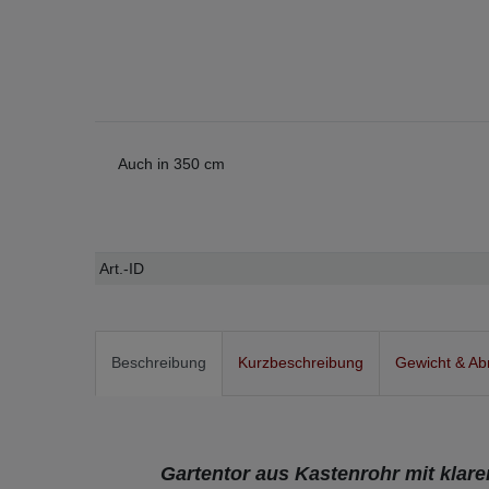
Auch in 350 cm
Technisches
Wert
Art.-ID
Merkmal
Beschreibung
Kurzbeschreibung
Gewicht & A
Gartentor aus Kastenrohr mit klar