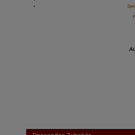
Spez
F
Au