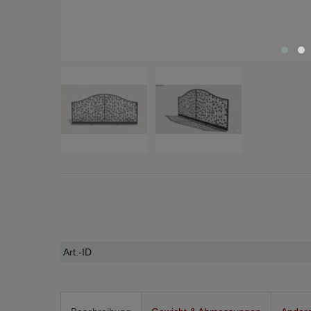
Technisches
Wert
Art.-ID
Merkmal