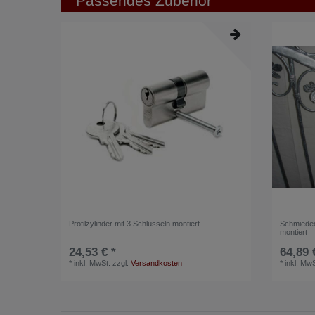
Passendes Zubehör
Profilzylinder mit 3 Schlüsseln montiert
Schmiededr
montiert
24,53 € *
64,89 
*
inkl. MwSt.
zzgl.
Versandkosten
*
inkl. MwS