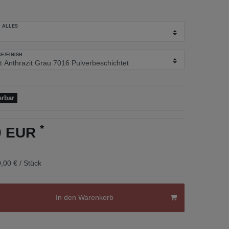
 ALLES
E/FINISH
erbar
*
00 EUR
,00 € / Stück
In den Warenkorb