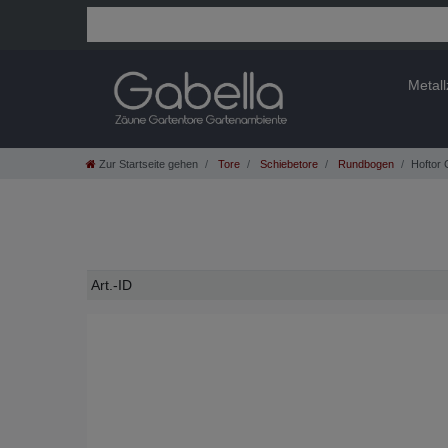
Metal
Zur Startseite gehen
Tore
Schiebetore
Rundbogen
Hoftor 
Technisches
Wert
Art.-ID
Merkmal