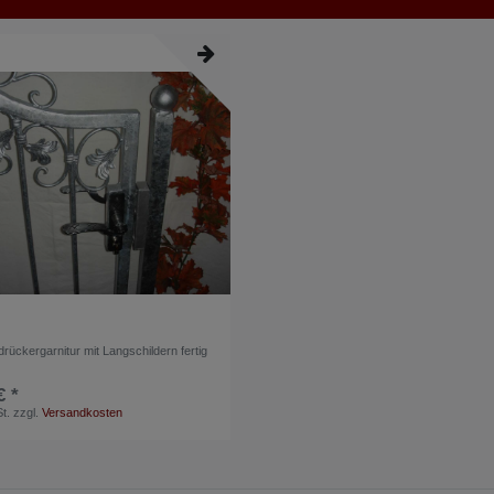
ückergarnitur mit Langschildern fertig
€ *
t.
zzgl.
Versandkosten