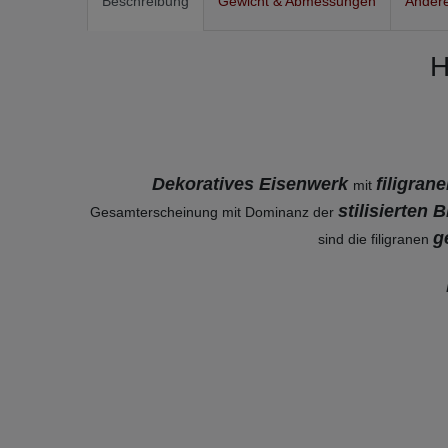
Beschreibung
Gewicht & Abmessungen
Andere
H
Dekoratives Eisenwerk
filigran
mit
stilisierten 
Gesamterscheinung mit Dominanz der
g
sind die filigranen