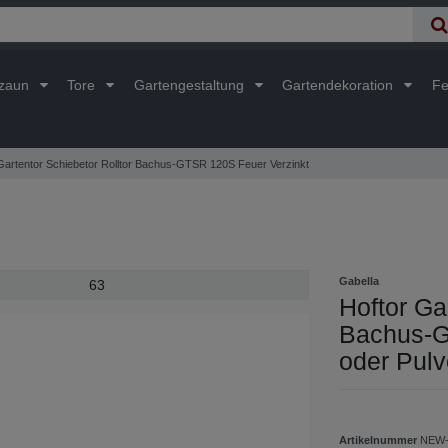
lzaun
Tore
Gartengestaltung
Gartendekoration
Fe
Gartentor Schiebetor Rolltor Bachus-GTSR 120S Feuer Verzinkt
Gabella
63
Hoftor Ga
Bachus-G
oder Pulv
Artikelnummer
NEW-