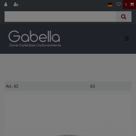
0
☰
Technisches
Wert
Art.-ID
63
Merkmal