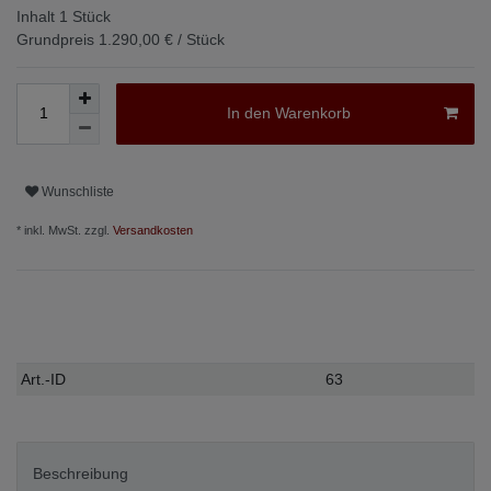
Inhalt
1
Stück
Grundpreis
1.290,00 € / Stück
In den Warenkorb
Wunschliste
* inkl. MwSt. zzgl.
Versandkosten
Technisches
Wert
Art.-ID
63
Merkmal
Beschreibung