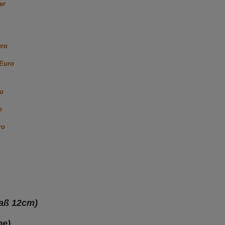
er
uro
 Euro
ro
o
ro
maß 12cm)
ne)