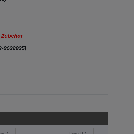
s Zubehör
2-8632935)
ner
Helmut H