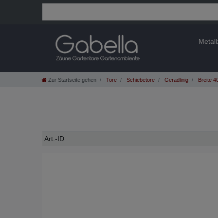
Metal
Zur Startseite gehen
Tore
Schiebetore
Geradlinig
Breite 
Technisches
Wert
Art.-ID
Merkmal