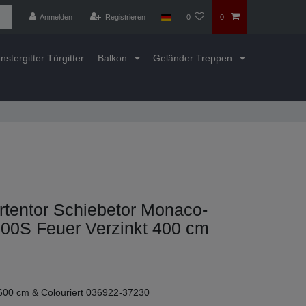
Anmelden
Registrieren
0
0
nstergitter Türgitter
Balkon
Geländer Treppen
rtentor Schiebetor Monaco-
00S Feuer Verzinkt 400 cm
 600 cm & Colouriert 036922-37230