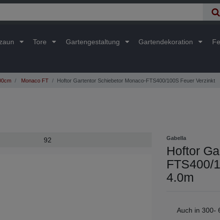
lzaun
Tore
Gartengestaltung
Gartendekoration
Fe
400cm
Monaco FT
Hoftor Gartentor Schiebetor Monaco-FTS400/100S Feuer Verzinkt
Gabella
92
Hoftor Ga
FTS400/1
4.0m
Auch in 300-