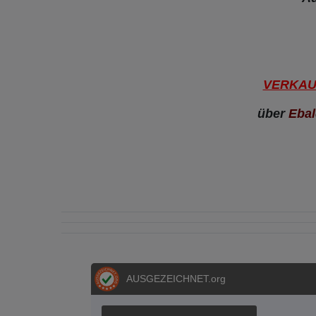
VERKAUF 
über
Eba
AUSGEZEICHNET
.org