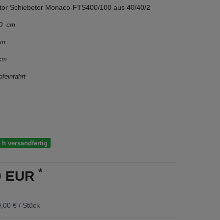
ntor Schiebetor Monaco-FTS400/100 aus 40/40/2
400 cm
 mm
 cm
ofeinfahrt
 h versandfertig
*
00 EUR
,00 € / Stück