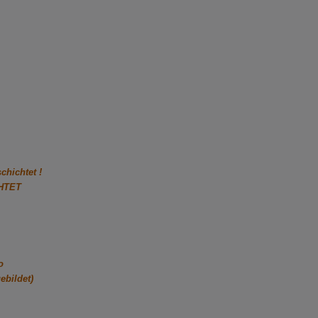
hichtet !
CHTET
o
ebildet)