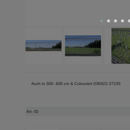
Auch in 300- 600 cm & Colouriert 036922-37230
Technisches
Wert
Art.-ID
Merkmal