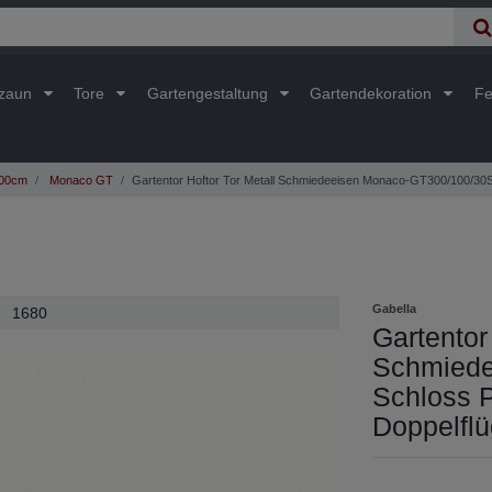
lzaun
Tore
Gartengestaltung
Gartendekoration
Fe
300cm
Monaco GT
Gartentor Hoftor Tor Metall Schmiedeeisen Monaco-GT300/100/30S
Gabella
1680
Gartentor 
Schmiede
Schloss 
Doppelflü