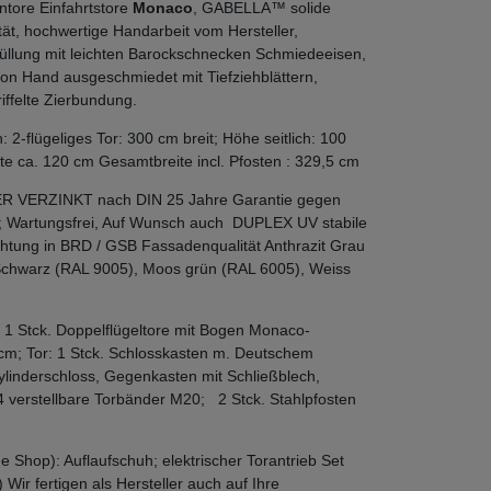
ntore Einfahrtstore
Monaco
, GABELLA™ solide
ät, hochwertige Handarbeit vom Hersteller,
üllung mit leichten Barockschnecken Schmiedeeisen,
n Hand ausgeschmiedet mit Tiefziehblättern,
iffelte Zierbundung.
2-flügeliges Tor: 300 cm breit; Höhe seitlich: 100
e ca. 120 cm Gesamtbreite incl. Pfosten : 329,5 cm
ER VERZINKT nach DIN 25 Jahre Garantie gegen
; Wartungsfrei, Auf Wunsch auch DUPLEX UV stabile
htung in BRD / GSB Fassadenqualität Anthrazit Grau
Schwarz (RAL 9005), Moos grün (RAL 6005), Weiss
 1 Stck. Doppelflügeltore mit Bogen Monaco-
m; Tor: 1 Stck. Schlosskasten m. Deutschem
ylinderschloss, Gegenkasten mit Schließblech,
4 verstellbare Torbänder M20; 2 Stck. Stahlpfosten
e Shop): Auflaufschuh; elektrischer Torantrieb Set
) Wir fertigen als Hersteller auch auf Ihre