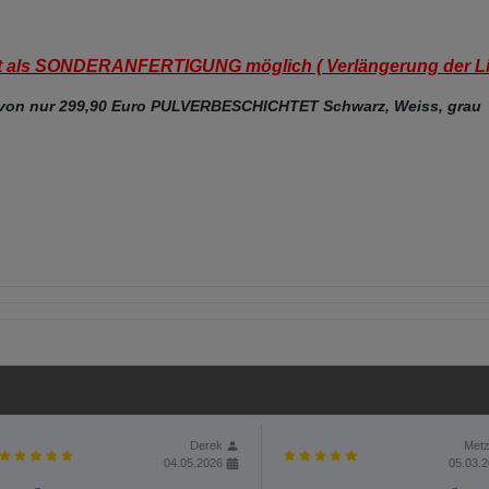
t als SONDERANFERTIGUNG möglich ( Verlängerung der Lief
 von nur 299,90 Euro PULVERBESCHICHTET Schwarz, Weiss, grau
Derek
Metz
04.05.2026
05.03.