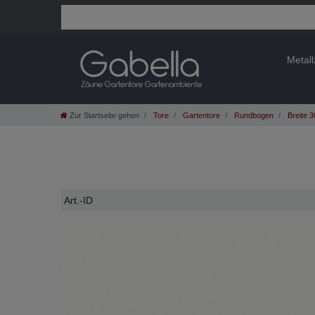
Metal
Zur Startseite gehen
Tore
Gartentore
Rundbogen
Breite 
Technisches
Wert
Art.-ID
Merkmal