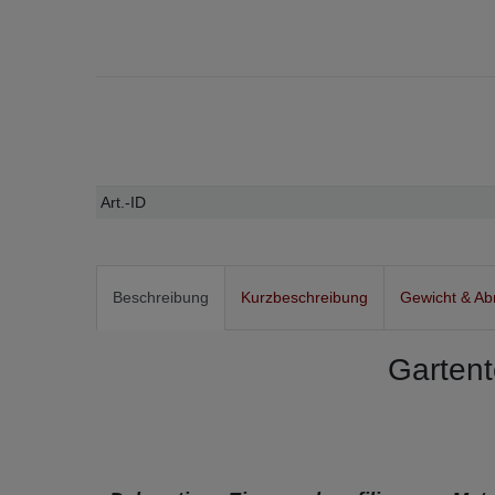
Technisches
Wert
Art.-ID
Merkmal
Beschreibung
Kurzbeschreibung
Gewicht & A
Gartent