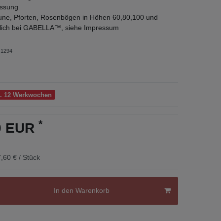
ssung
ne, Pforten, Rosenbögen in Höhen 60,80,100 und
tlich bei GABELLA™, siehe Impressum
1294
a. 12 Werkwochen
*
60 EUR
,60 € / Stück
In den Warenkorb