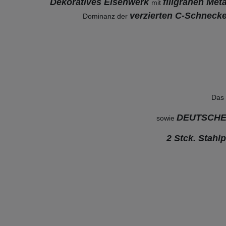
Dekoratives Eisenwerk
filigranen Me
mit
verzierten C-Schneck
Dominanz der
Das
DEUTSCHES
sowie
2 Stck. Stahl