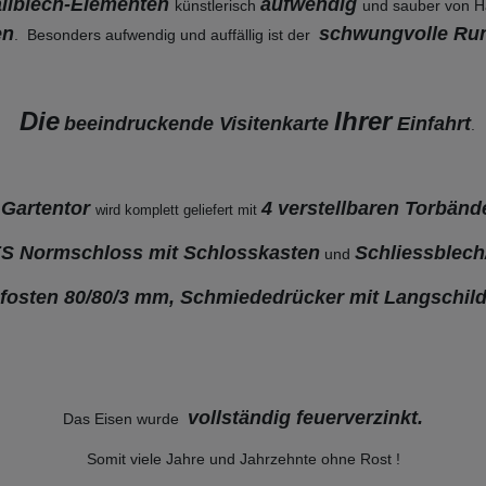
tallblech-Elementen
aufwendig
künstlerisch
und sauber von H
en
schwungvolle R
. Besonders aufwendig und auffällig ist der
Die
Ihrer
beeindruckende Visitenkarte
Einfahrt
.
Gartentor
4 verstellbaren Torbänd
wird komplett geliefert mit
 Normschloss mit Schlosskasten
Schliessblech
und
pfosten 80/80/3 mm, Schmiededrücker mit Langschild
vollständig feuerverzinkt
.
Das Eisen wurde
Somit viele Jahre und Jahrzehnte ohne Rost !