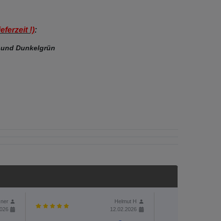
erzeit !)
:
 und Dunkelgrün
ner
Helmut H
2026
12.02.2026