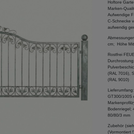
Hoftore Garte
Marken-Qualit
Aufwendige F
C-Schnecke vo
aufwendig ger
Abmessungen: 
cm; Höhe Mitt
Rostfrei FEU
Durchrostung
Pulverbeschic
(RAL 7016), 
(RAL 9010)
Lieferumfang:
GT300/100S c
Markenprofilz
Bodenriegel; 
80/80/3 mm
Zubehör (sieh
(Vormontiert !