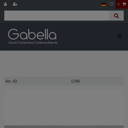
0
☰
Technisches
Wert
Art.-ID
1296
Merkmal