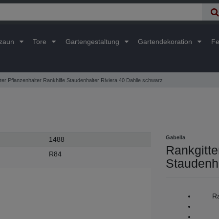
lzaun
Tore
Gartengestaltung
Gartendekoration
Fe
ter Pflanzenhalter Rankhilfe Staudenhalter Riviera 40 Dahlie schwarz
Gabella
1488
Rankgitte
R84
Staudenha
Ra