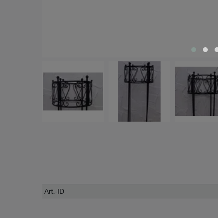
Technisches
Wert
Art.-ID
Merkmal