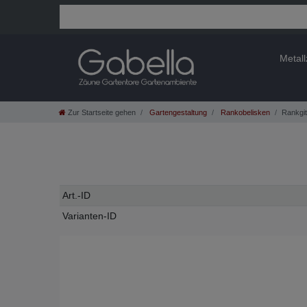
Metal
Zur Startseite gehen
Gartengestaltung
Rankobelisken
Rankgit
Technisches
Wert
Art.-ID
Merkmal
Varianten-ID