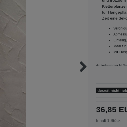
und trotzdem
Kletterplanze
für Hängepflan
Zeit eine deko
Veroniq
Abmessun
Einteili
Ideal fü
Mit Erds
Artikelnummer
NEW-
derzeit nicht lief
36,85 
Inhalt
1
Stück