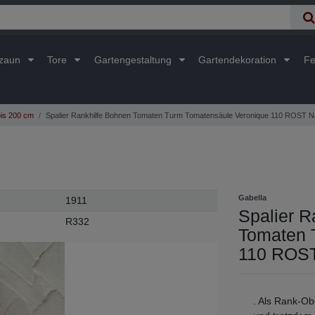
lzaun
Tore
Gartengestaltung
Gartendekoration
Fe
is 200 cm
Spalier Rankhilfe Bohnen Tomaten Turm Tomatensäule Veronique 110 ROST N
Gabella
1911
Spalier R
R332
Tomaten 
110 ROST
. Als Rank-Obe