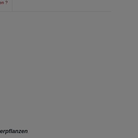
en ?
l
erpflanzen
.