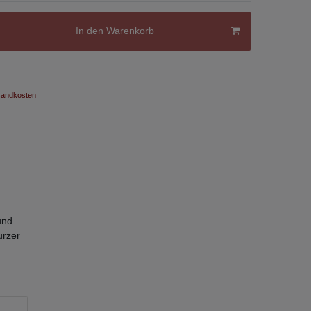
In den Warenkorb
andkosten
und
urzer