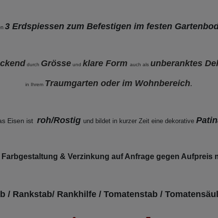
3 Erdspiessen zum Befestigen im festen Gartenbo
en
uckend
Grösse
klare Form
unberanktes De
durch
und
auch als
Traumgarten oder im Wohnbereich
.
in Ihrem
roh/Rostig
Patin
s Eisen ist
und bildet in kurzer Zeit eine dekorative
Farbgestaltung & Verzinkung auf Anfrage gegen Aufpreis 
 / Rankstab/ Rankhilfe / Tomatenstab / Tomatensäul