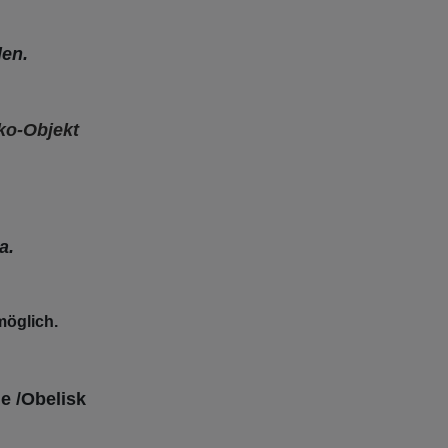
den.
ko-Objekt
a.
möglich.
e /Obelisk