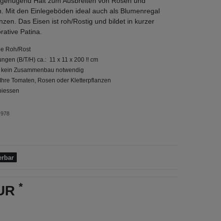
 genügend Halt zum Ausbreiten von Rosen und
n. Mit den Einlegeböden ideal auch als Blumenregal
zen. Das Eisen ist roh/Rostig und bildet in kurzer
rative Patina.
ue Roh/Rost
gen (B/T/H) ca.: 11 x 11 x 200 !! cm
g, kein Zusammenbau notwendig
r Ihre Tomaten, Rosen oder Kletterpflanzen
piessen
978
erbar
*
EUR