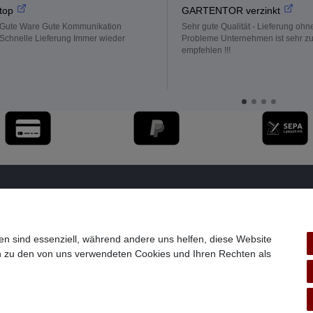
top
GARTENTOR verzinkt
Gute Ware Gute Kommunikation
Sehr gute Qualität - Lieferung ohn
Schnelle Lieferung Immer wieder
Probleme Unternehmen ist sehr z
empfehlen !!!
en sind essenziell, während andere uns helfen, diese Website
en zu den von uns verwendeten Cookies und Ihren Rechten als
Widerrufs­formular
Impressum
Daten­schutz­erklärung
A