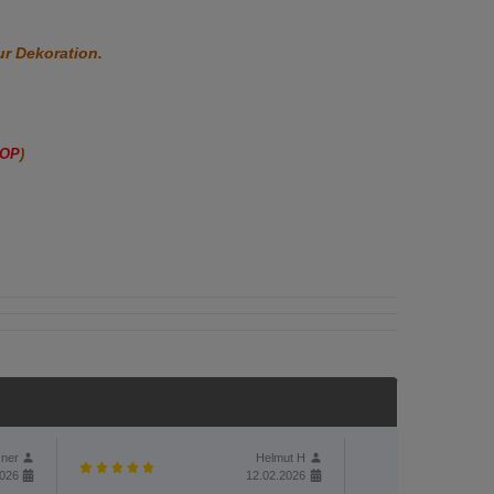
ur
Dekoration.
HOP
)
ner
Helmut H
2026
12.02.2026