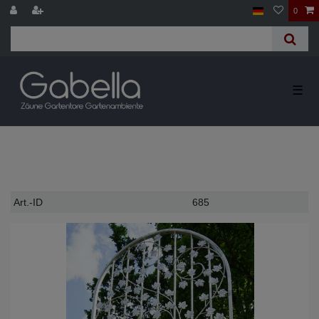
0
☰
Technisches
Wert
Art.-ID
685
Merkmal