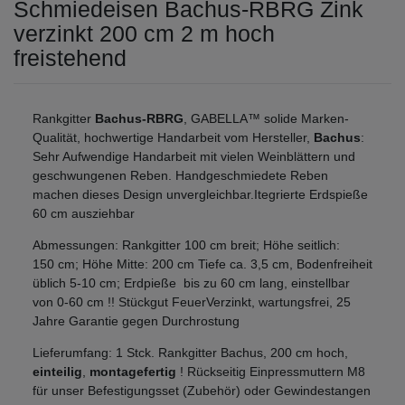
Schmiedeisen Bachus-RBRG Zink
verzinkt 200 cm 2 m hoch
freistehend
Rankgitter
Bachus-RBRG
, GABELLA™ solide Marken-
Qualität, hochwertige Handarbeit vom Hersteller,
Bachus
:
Sehr Aufwendige Handarbeit mit vielen Weinblättern und
geschwungenen Reben. Handgeschmiedete Reben
machen dieses Design unvergleichbar.Itegrierte Erdspieße
60 cm ausziehbar
Abmessungen: Rankgitter 100 cm breit; Höhe seitlich:
150 cm; Höhe Mitte: 200 cm Tiefe ca. 3,5 cm, Bodenfreiheit
üblich 5-10 cm; Erdpieße bis zu 60 cm lang, einstellbar
von 0-60 cm !! Stückgut FeuerVerzinkt, wartungsfrei, 25
Jahre Garantie gegen Durchrostung
Lieferumfang: 1 Stck. Rankgitter Bachus, 200 cm hoch,
einteilig
,
montagefertig
! Rückseitig Einpressmuttern M8
für unser Befestigungsset (Zubehör) oder Gewindestangen