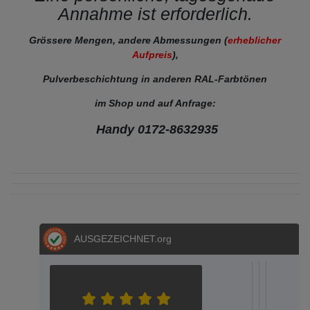
Annahme ist erforderlich.
Grössere Mengen, andere Abmessungen (
erheblicher
Aufpreis
),
Pulverbeschichtung in anderen RAL-Farbtönen
im Shop und auf Anfrage:
Handy 0172-8632935
AUSGEZEICHNET
.org
S.E.
S.
Metz
Dere
Hel
Aac
A
04.05.202
05.03.2
12.02
20.
1