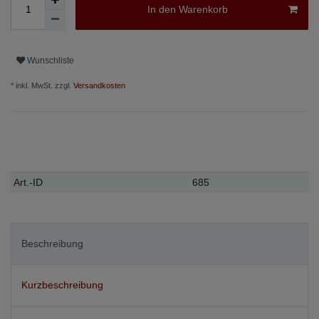
In den Warenkorb
Wunschliste
* inkl. MwSt. zzgl.
Versandkosten
Technisches
Wert
Art.-ID
685
Merkmal
Beschreibung
Kurzbeschreibung