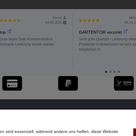
Derek
Metz
04.05.2026
05.03.
top
GARTENTOR verzinkt
Gute Ware Gute Kommunikation
Sehr gute Qualität - Lieferung ohn
Schnelle Lieferung Immer wieder
Probleme Unternehmen ist sehr z
empfehlen !!!
en sind essenziell, während andere uns helfen, diese Website