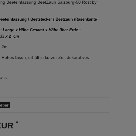
ng Beeteinfassung BeetZaun Salzburg-50 Rost by
Beeteinfassung / Beetstecker / Beetzaun /Rasenkante
 Länge x Höhe Gesamt x Höhe über Erde :
 33 x 2 cm
: 2m
Rohes Eisen, erhält in kurzer Zeit dekoratives
4177
erbar
*
 EUR