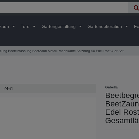
lzaun
Tore
Gartengestaltung
Gartendekoration
Fe
zung Beeteinfassung BeetZaun Metall Rasenkante Salzburg-50 Edel Rost 4-er Set
Gabella
2461
Beetbegr
BeetZaun
Edel Rost
Gesamtlä