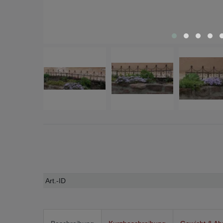
Technisches
Wert
Art.-ID
Merkmal