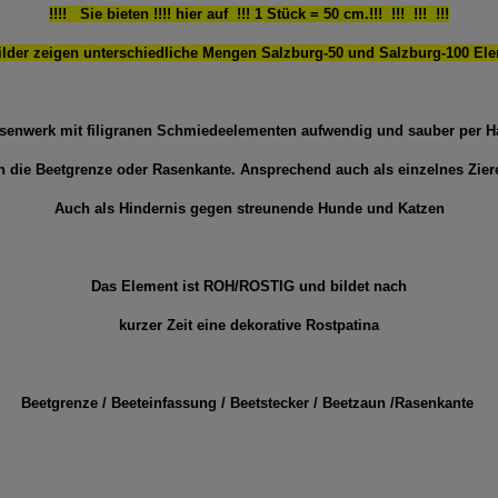
!!!! Sie bieten !!!! hier auf !!! 1 Stück = 50 cm.!!! !!! !!! !!!
ilder zeigen unterschiedliche Mengen Salzburg-50 und Salzburg-100 El
isenwerk mit filigranen Schmiedeelementen aufwendig und sauber per Ha
in die Beetgrenze oder Rasenkante.
Ansprechend auch als einzelnes Ziere
Auch als Hindernis gegen streunende Hunde und Katzen
Das Element ist ROH/ROSTIG und bildet nach
kurzer Zeit eine dekorative Rostpatina
Beetgrenze / Beeteinfassung / Beetstecker / Beetzaun /Rasenkante