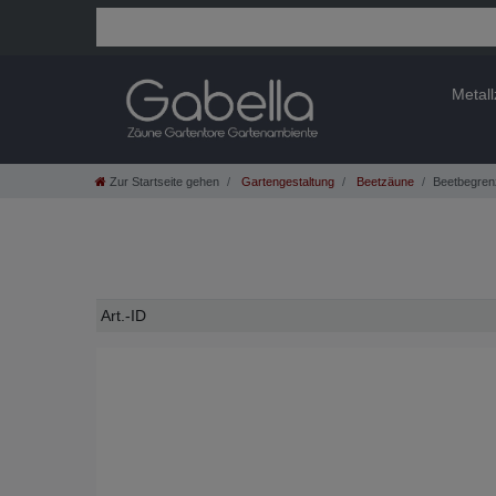
Metal
Zur Startseite gehen
Gartengestaltung
Beetzäune
Beetbegren
Technisches
Wert
Art.-ID
Merkmal