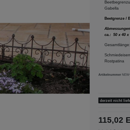
Beetbegrenzu
Gabella
Beetgrenze / 
Abmessungen:
ca.:
50 x 40 x
Gesamtlänge
Schmiedeisen 
Rostpatina
Artikelnummer
NEW-
derzeit nicht lief
115,02