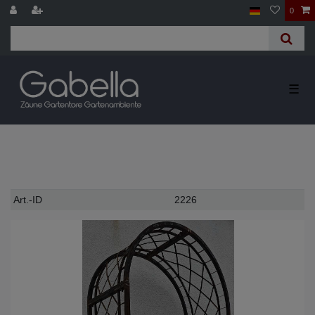
0
☰
Technisches
Wert
Art.-ID
2226
Merkmal