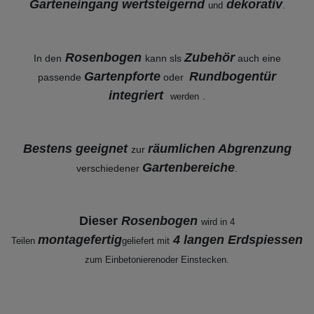
Garteneingang wertsteigernd
dekorativ
.
und
Rosenbogen
Zubehör
In den
kann sls
auch eine
Gartenpforte
Rundbogentür
passende
oder
integriert
.
werden
Bestens geeignet
räumlichen Abgrenzung
zur
Gartenbereiche
verschiedener
.
Dieser
Rosenbogen
wird in 4
montagefertig
4 langen Erdspiessen
Teilen
geliefert mit
zum Einbetonieren
oder Einstecken.