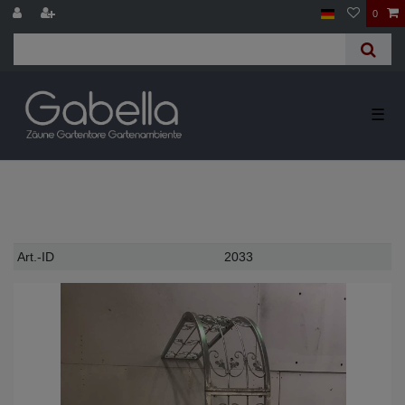
0
☰
Technisches
Wert
Art.-ID
2033
Merkmal