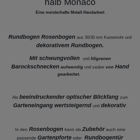
halb Monaco
Eine meisterhafte Metall-Handarbeit
Rundbogen Rosenbogen
aus 30/30 mm Kastenrohr
und
dekorativem Rundbogen.
Mit schwungvollen
filigranen
und
Barockschnecken
Hand
aufwendig
von
und sauber
gearbeitet.
beeindruckender optischer Blickfang
Als
zum
Garteneingang wertsteigernd
dekorativ
.
und
Rosenbogen
Zubehör
In den
kann sls
auch eine
Gartenpforte
Rundbogentür
passende
oder