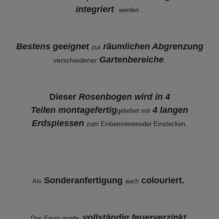
integriert
.
werden
Bestens geeignet
räumlichen Abgrenzung
zur
Gartenbereiche
verschiedener
.
Dieser
Rosenbogen wird in 4
Teilen
montagefertig
4 langen
geliefert mit
Erdspiessen
zum Einbetonieren
oder Einstecken.
Sonderanfertigung
colouriert.
Als
auch
vollständig feuerverzinkt.
Das Eisen wurde