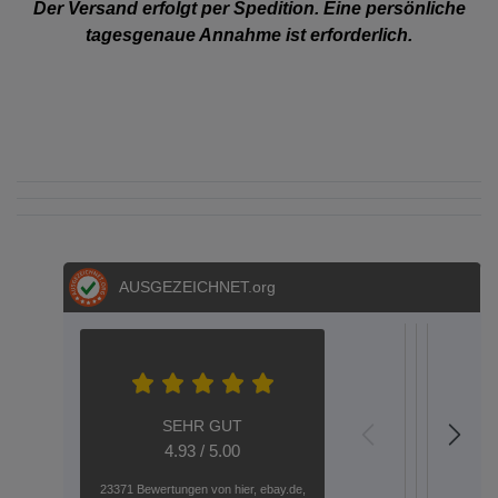
Der Versand erfolgt per Spedition. Eine persönliche
tagesgenaue Annahme ist erforderlich.
AUSGEZEICHNET
.org
S.E.
S.
Metz
Dere
Hel
Aac
A
04.05.202
05.03.2
12.02
20.
1
SEHR GUT
top
GARTEN
Plug-an
HALLO
Wen
Gar
S
4.93 / 5.00
verzinkt
Play
---
Eisen
Qu
Gute
Seh
23371 Bewertungen von hier, ebay.de,
Ware
nett
Toranla
GEHT
oder