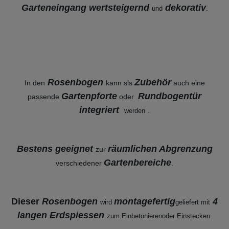
Garteneingang wertsteigernd
dekorativ
.
und
Rosenbogen
Zubehör
In den
kann sls
auch eine
Gartenpforte
Rundbogentür
passende
oder
integriert
.
werden
Bestens geeignet
räumlichen Abgrenzung
zur
Gartenbereiche
verschiedener
.
Dieser
Rosenbogen
montagefertig
4
wird
geliefert mit
langen Erdspiessen
zum Einbetonieren
oder Einstecken.