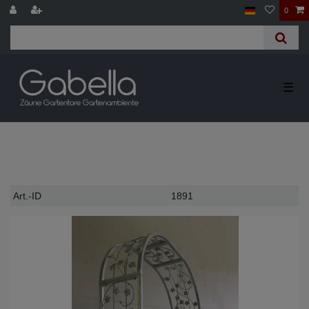
0
☰
Technisches
Wert
Art.-ID
1891
Merkmal