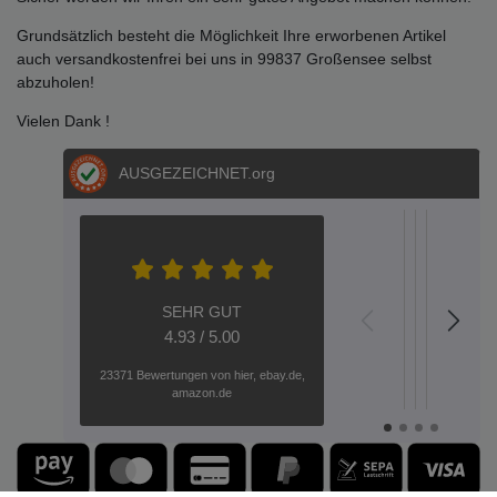
Grundsätzlich besteht die Möglichkeit Ihre erworbenen Artikel
auch versandkostenfrei bei uns in 99837 Großensee selbst
abzuholen!
Vielen Dank !
AUSGEZEICHNET
.org
S.E.
S.
Metz
Dere
Hel
Aac
A
04.05.202
05.03.2
12.02
20.
1
SEHR GUT
top
GARTEN
Plug-an
HALLO
Wen
Gar
S
4.93 / 5.00
verzinkt
Play
---
Eisen
Qu
Gute
Seh
23371 Bewertungen von hier, ebay.de,
Ware
nett
Toranla
GEHT
oder
Sehr
Di
amazon.de
Gute
kom
gute
Be
NOCH
dann
„Einfach
Kommunikati
Ber
Qualität
u
beeindru
---
bei
Schnelle
Es
-
di
Wir
besser
GAB
Lieferung
wur
Lieferung
Be
haben
Immer
auc
---
Bei
ohne
w
uns
wieder
auf
diese