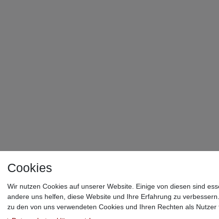
alles
planbar.
Das
Ergebnis
ist
technisch
auf
höchstem
Niveau.
Wer
eine
moderne
Lösung
sucht
und
nicht
noch
weitere
Handwer
suchen
Cookies
will,
ist
Wir nutzen Cookies auf unserer Website. Einige von diesen sind ess
hier
andere uns helfen, diese Website und Ihre Erfahrung zu verbessern
genau
richtig!
zu den von uns verwendeten Cookies und Ihren Rechten als Nutzer f
Absolute