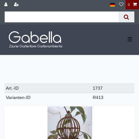
0
☰
Technisches
Wert
Art.-ID
1737
Merkmal
Varianten-ID
R413