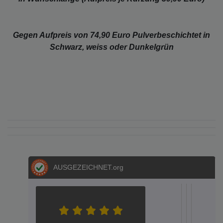
Gegen Aufpreis von 74,90 Euro Pulverbeschichtet in
Schwarz, weiss oder Dunkelgrün
AUSGEZEICHNET
.org
S.E.
S.
Metz
Dere
Hel
Aac
A
04.05.202
05.03.2
12.02
20.
1