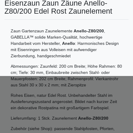
Eisenzaun Zaun Zäune Anello-
Z80/200 Edel Rost Zaunelement
Zaun Gartenzaun Zaunelemente
Anello-Z80/200
,
GABELLA™ solide Marken-Qualität, hochwertige
Handarbeit vom Hersteller,
Anello
: Harmonisches Design
mit Eisenringen aus Volleisen mit aufwendiger
Zierbundung, handgeschmiedet
Abmessungen: Zaunfeld: 200 cm Breite; Höhe Rahmen: 80
cm; Tiefe: 30 mm, Einbaubreite zwischen Stahl- oder
Mauerpfosten: 202 cm Breite; Rahmenprofil: Vierkantrohr
aus Stahl 30 x 30 x 2 mm; mit Zierspitze
Rohes Eisen, natur Edel Rost. Unbehandelter Stahl im
Auslieferungszustand angerostet. Bildet nach kurzer Zeit
ein dekorative Rostpatina mit großartigem Farbspiel.
Lieferumfang: 1 Stck. Zaunelement
Anello-Z80/200
Zubehör (siehe Shop): passende Stahlpfosten, Pforten,