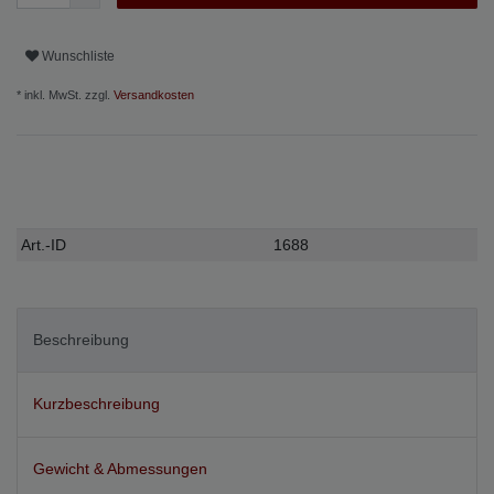
Wunschliste
* inkl. MwSt. zzgl.
Versandkosten
Technisches
Wert
Art.-ID
1688
Merkmal
Beschreibung
Kurzbeschreibung
Gewicht & Abmessungen