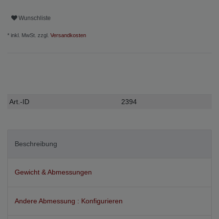
Wunschliste
* inkl. MwSt. zzgl.
Versandkosten
Technisches
Wert
Art.-ID
2394
Merkmal
Beschreibung
Gewicht & Abmessungen
Andere Abmessung : Konfigurieren