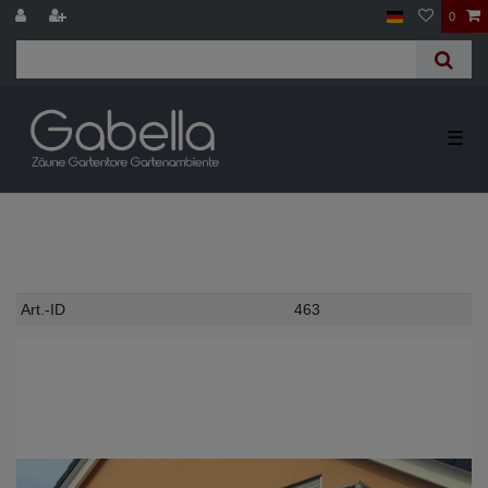
0
☰
Technisches
Wert
Art.-ID
463
Merkmal