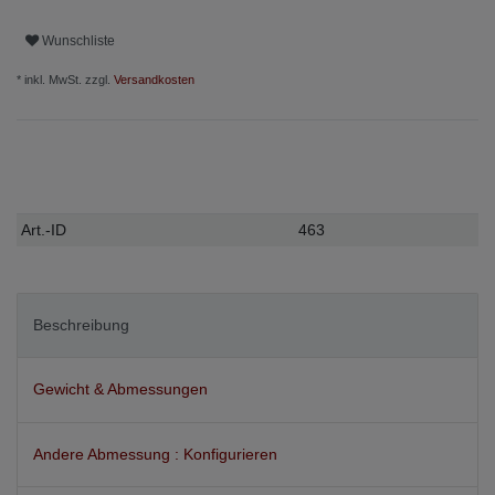
Wunschliste
* inkl. MwSt. zzgl.
Versandkosten
Technisches
Wert
Art.-ID
463
Merkmal
Beschreibung
Gewicht & Abmessungen
Andere Abmessung : Konfigurieren