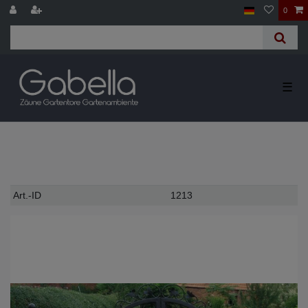
0
☰
Technisches
Wert
Art.-ID
1213
Merkmal