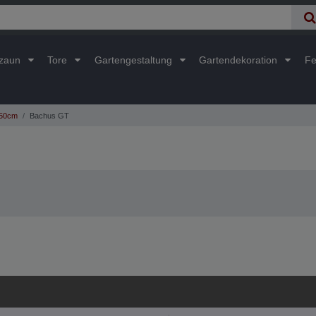
lzaun
Tore
Gartengestaltung
Gartendekoration
Fe
350cm
Bachus GT