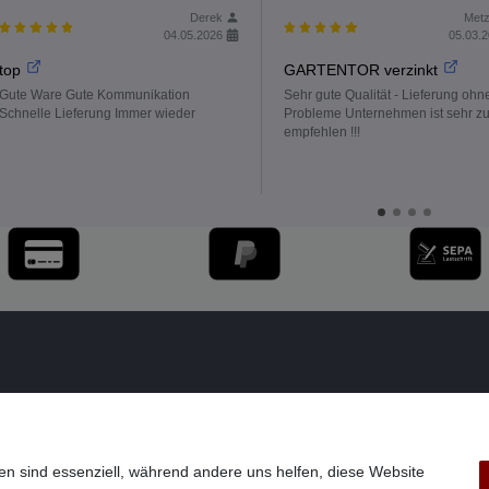
Derek
Metz
04.05.2026
05.03.
top
GARTENTOR verzinkt
Gute Ware Gute Kommunikation
Sehr gute Qualität - Lieferung ohn
Schnelle Lieferung Immer wieder
Probleme Unternehmen ist sehr z
empfehlen !!!
en sind essenziell, während andere uns helfen, diese Website