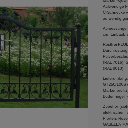
Marken-Qualit
Aufwendige F
C-Schnecke vo
aufwendig ger
Abmessungen: 
cm; Einbaubre
Rostfrei FEU
Durchrostung
Pulverbeschic
(RAL 7016), 
(RAL 9010)
Lieferumfang:
GT250/100S c
Markenprofilz
Bodenriegel; 
Zubehör (sieh
elektrischer 
Pforten, Rose
GABELLA™,Wir 