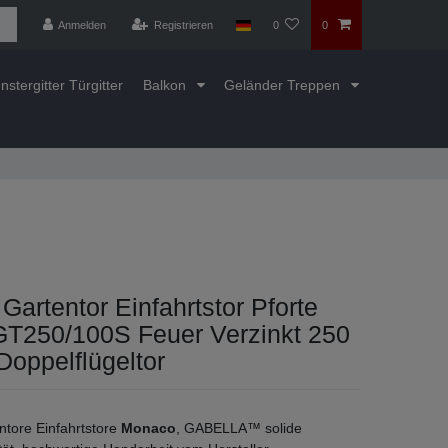
Anmelden
Registrieren
0
0
nstergitter Türgitter
Balkon
Geländer Treppen
 Gartentor Einfahrtstor Pforte
T250/100S Feuer Verzinkt 250
oppelflügeltor
ntore Einfahrtstore
Monaco
, GABELLA™ solide