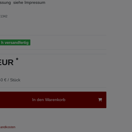
sung siehe Impressum
1342
 h versandfertig
*
 EUR
0 € / Stück
In den Warenkorb
andkosten