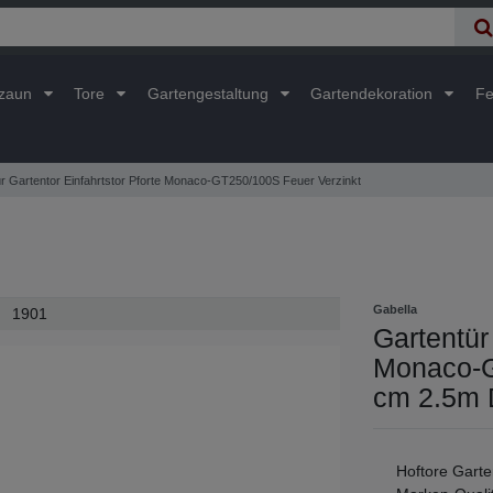
lzaun
Tore
Gartengestaltung
Gartendekoration
Fe
r Gartentor Einfahrtstor Pforte Monaco-GT250/100S Feuer Verzinkt
Gabella
1901
Gartentür
Monaco-G
cm 2.5m D
Hoftore Garte