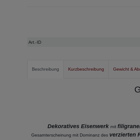
Technisches
Wert
Art.-ID
Merkmal
Beschreibung
Kurzbeschreibung
Gewicht & A
G
Dekoratives Eisenwerk
filigran
mit
verzierten
Gesamterscheinung mit Dominanz des