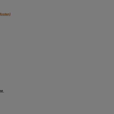
fosten)
che