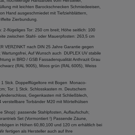
ät, hochwertige Handarbeit vom Hersteller,
üllung mit leichten Barockschnecken Schmiedeeisen,
n Hand ausgeschmiedet mit Tiefziehblättern,
iffelte Zierbundung.
2-flügeliges Tor: 250 cm breit; Höhe seitlich: 100
ite zwischen Stahl- oder Mauerpfosten: 263,5 cm
ER VERZINKT nach DIN 25 Jahre Garantie gegen
; Wartungsfrei, Auf Wunsch auch DUPLEX UV stabile
htung in BRD / GSB Fassadenqualität Anthrazit Grau
Schwarz (RAL 9005), Moos grün (RAL 6005), Weiss
 1 Stck. Doppelflügeltore mit Bogen Monaco-
m; Tor: 1 Stck. Schlosskasten m. Deutschem
ylinderschloss, Gegenkasten mit Schließblech,
4 verstellbare Torbänder M20 mit Mörtelhülsen
e Shop): passende Stahlpfosten, Auflaufschuh;
Torantrieb Set (Vormontiert !) Passende Zäune,
nbögen in Höhen 60,80,100 und 120 cm erhältlich bei
fertigen als Hersteller auch auf Ihre