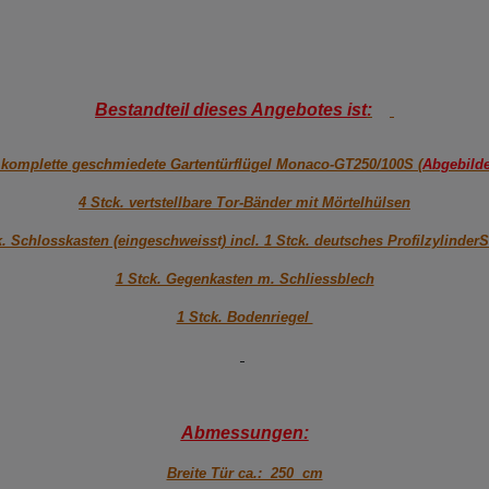
Bestandteil dieses Angebotes ist
:
 komplette geschmiedete Gartentürflügel Monaco-GT250/100S (
Abgebilde
4 Stck. vertstellbare Tor-Bänder mit Mörtelhülsen
 Schlosskasten (eingeschweisst) incl. 1 Stck. deutsches Profilzylinder
1 Stck. Gegenkasten m. Schliessblech
1 Stck. Bodenriegel
Abmessungen:
Breite Tür ca.: 250 cm