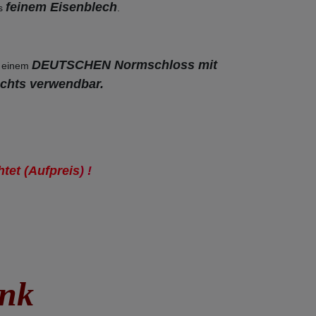
feinem Eisenblech
s
.
DEUTSCHEN Normschloss mit
 einem
chts verwendbar.
tet (Aufpreis
) !
ink