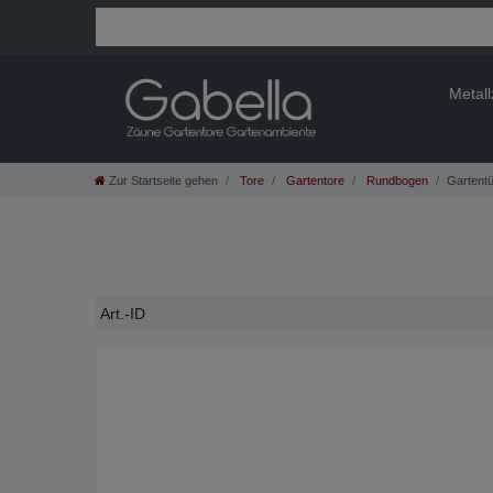
Metal
Zur Startseite gehen
Tore
Gartentore
Rundbogen
Gartentü
Technisches
Wert
Art.-ID
Merkmal