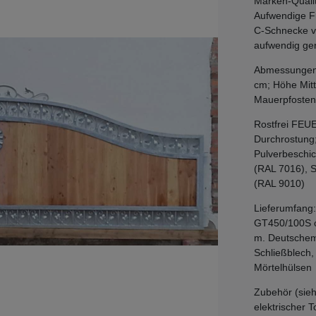
Marken-Qualit
Aufwendige F
C-Schnecke vo
aufwendig ger
Abmessungen: 
cm; Höhe Mitt
Mauerpfosten
Rostfrei FEU
Durchrostung
Pulverbeschic
(RAL 7016), 
(RAL 9010)
Lieferumfang:
GT450/100S cm
m. Deutschem
Schließblech,
Mörtelhülsen
Zubehör (sieh
elektrischer 