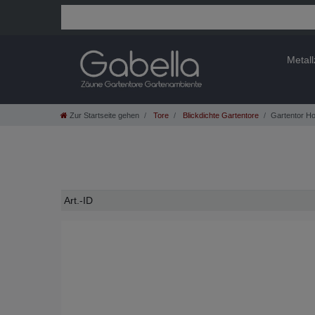
Metal
Zur Startseite gehen
Tore
Blickdichte Gartentore
Gartentor Ho
Technisches
Wert
Art.-ID
Merkmal