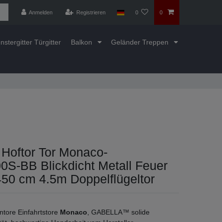
Anmelden
Registrieren
0
0
nstergitter Türgitter
Balkon
Geländer Treppen
 Hoftor Tor Monaco-
S-BB Blickdicht Metall Feuer
450 cm 4.5m Doppelflügeltor
ntore Einfahrtstore
Monaco
, GABELLA™ solide