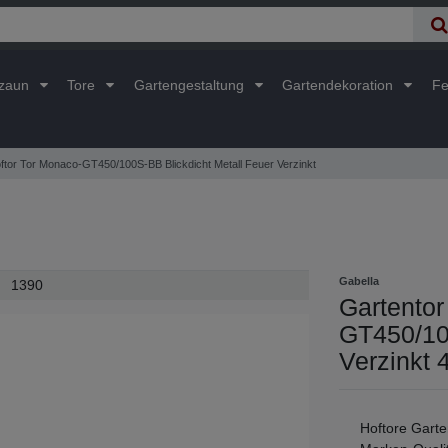
lzaun
Tore
Gartengestaltung
Gartendekoration
Fe
ftor Tor Monaco-GT450/100S-BB Blickdicht Metall Feuer Verzinkt
Gabella
1390
Gartentor
GT450/100
Verzinkt 
Hoftore Garte