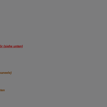
r (siehe unten)
paneele)
sten