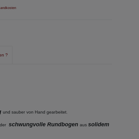
andkosten
en ?
g
und sauber von Hand gearbeitet.
schwungvolle Rundbogen
solidem
t der
aus