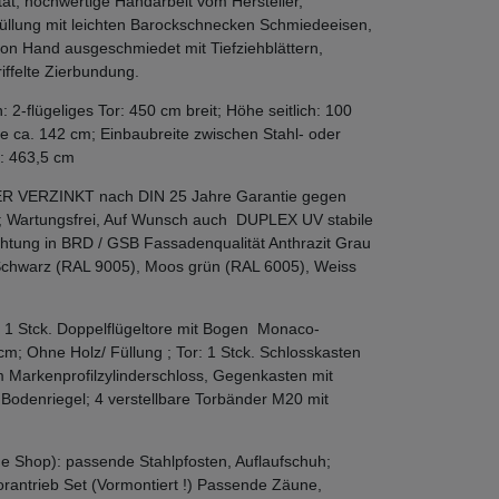
ät, hochwertige Handarbeit vom Hersteller,
üllung mit leichten Barockschnecken Schmiedeeisen,
n Hand ausgeschmiedet mit Tiefziehblättern,
iffelte Zierbundung.
2-flügeliges Tor: 450 cm breit; Höhe seitlich: 100
e ca. 142 cm; Einbaubreite zwischen Stahl- oder
: 463,5 cm
ER VERZINKT nach DIN 25 Jahre Garantie gegen
; Wartungsfrei, Auf Wunsch auch DUPLEX UV stabile
htung in BRD / GSB Fassadenqualität Anthrazit Grau
Schwarz (RAL 9005), Moos grün (RAL 6005), Weiss
 1 Stck. Doppelflügeltore mit Bogen Monaco-
; Ohne Holz/ Füllung ; Tor: 1 Stck. Schlosskasten
 Markenprofilzylinderschloss, Gegenkasten mit
 Bodenriegel; 4 verstellbare Torbänder M20 mit
e Shop): passende Stahlpfosten, Auflaufschuh;
Torantrieb Set (Vormontiert !) Passende Zäune,