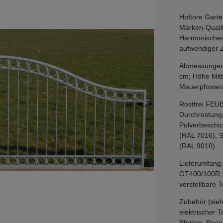
Hoftore Garte
Marken-Qualit
Harmonisches 
aufwendiger 
Abmessungen: 
cm; Höhe Mitt
Mauerpfosten
Rostfrei FEU
Durchrostung
Pulverbeschic
(RAL 7016), 
(RAL 9010)
Lieferumfang:
GT400/100R; T
verstellbare 
Zubehör (sieh
elektrischer 
Pforten, Rose