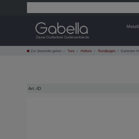
Metal
Zur Startseite gehen
Tore
Hoftore
Rundbogen
Gartentor H
Technisches
Wert
Art.-ID
Merkmal