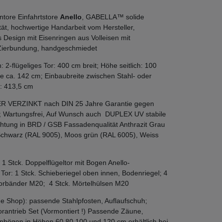
ntore Einfahrtstore
Anello
, GABELLA™ solide
ät, hochwertige Handarbeit vom Hersteller,
Design mit Eisenringen aus Volleisen mit
Zierbundung, handgeschmiedet
2-flügeliges Tor: 400 cm breit; Höhe seitlich: 100
e ca. 142 cm; Einbaubreite zwischen Stahl- oder
: 413,5 cm
ER VERZINKT nach DIN 25 Jahre Garantie gegen
; Wartungsfrei, Auf Wunsch auch DUPLEX UV stabile
htung in BRD / GSB Fassadenqualität Anthrazit Grau
Schwarz (RAL 9005), Moos grün (RAL 6005), Weiss
 1 Stck. Doppelflügeltor mit Bogen Anello-
or: 1 Stck. Schieberiegel oben innen, Bodenriegel; 4
Torbänder M20; 4 Stck. Mörtelhülsen M20
e Shop): passende Stahlpfosten, Auflaufschuh;
Torantrieb Set (Vormontiert !) Passende Zäune,
nbögen in Höhen 60,80,100 und 120 cm erhältlich bei