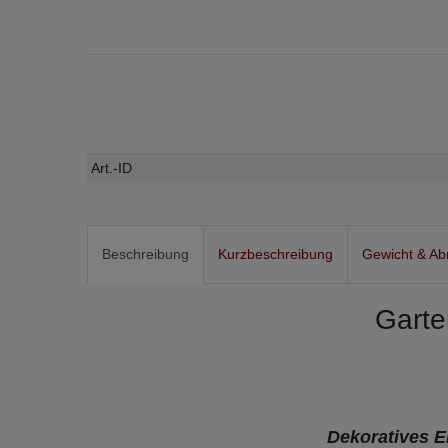
Technisches
Wert
Art.-ID
Merkmal
Beschreibung
Kurzbeschreibung
Gewicht & A
Garten
Dekoratives 