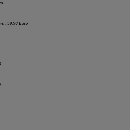
ro
rn: 59,90 Euro
0
0