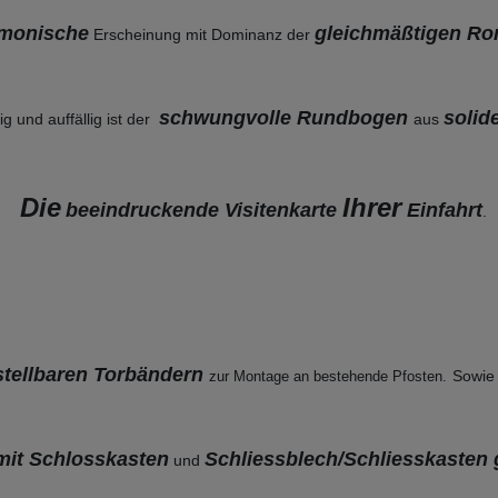
monische
gleichmäßtigen Ro
Erscheinung mit Dominanz der
schwungvolle Rundbogen
solid
 und auffällig ist der
aus
Die
Ihrer
beeindruckende Visitenkarte
Einfahrt
.
stellbaren Torbändern
Sowi
zur Montage an bestehende
Pfosten.
it Schlosskasten
Schliessblech/Schliesskasten 
und