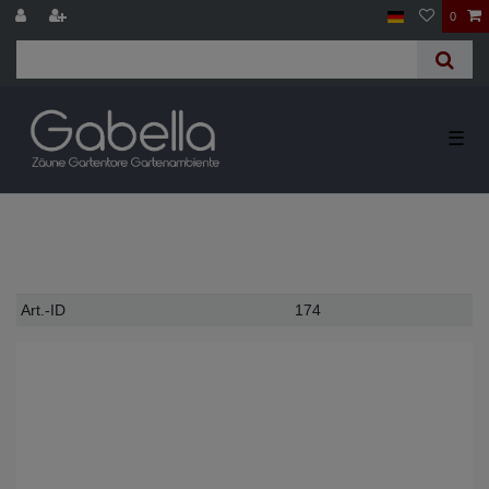
0
☰
Technisches
Wert
Art.-ID
174
Merkmal