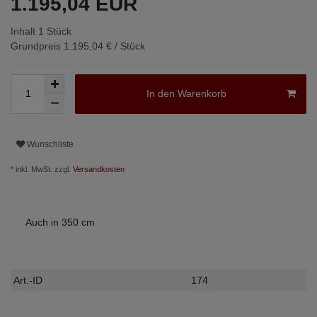
1.195,04 EUR
Inhalt
1
Stück
Grundpreis
1.195,04 € / Stück
In den Warenkorb
Wunschliste
* inkl. MwSt. zzgl.
Versandkosten
Auch in 350 cm
Technisches
Wert
Art.-ID
174
Merkmal