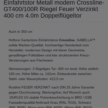
Einfahrtstor Metall modern Crossline-
GT400/100R Riegel Feuer Verzinkt
400 cm 4.0m Doppelflügeltor
Auch in 350 cm
Hoftore Gartentore Einfahrtstore
Crossline
, GABELLA™
solide Marken-Qualität, hochwertige Handarbeit vom
Hersteller, modernes Design mit klarer Geometrie,
geradlinigen Füllstäben und klar strukturierten Kreuz-
Verzierungen aus Flacheisen
Abmessungen: 2-flügeliges Tor: 400 cm breit; Höhe seitlich:
100 cm; Höhe Mitte ca. 142cm; Einbaubreite zwischen
Stahl- oder Mauerpfosten: 413,5 cm
Rostfrei FEUER VERZINKT nach DIN 25 Jahre Garantie
gegen Durchrostung; Wartungsfrei, Auf Wunsch auch
DUPLEX UV stabile Pulverbeschichtung in BRD / GSB
Fassadenqualität Anthrazit Grau (RAL 7016), Schwarz
(RAL 9005), Moos grün (RAL 6005), Weiss (RAL 9010)