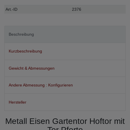
Technisches
Wert
Art.-ID
2376
Merkmal
Beschreibung
Kurzbeschreibung
Gewicht & Abmessungen
Andere Abmessung : Konfigurieren
Hersteller
Metall Eisen Gartentor Hoftor mit
Tor Pforte