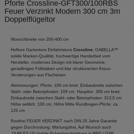
Pforte Crossline-GFT300/100RBS
Feuer Verzinkt Modern 300 cm 3m
Doppelflügeltor
Wunschbreite von 200-400 cm
Hoftore Gartentore Einfahrtstore
Crossline
, GABELLA™
solide Marken-Qualität, hochwertige Handarbeit vom
Hersteller, modernes Design mit klarer Geometrie,
geradlinigen Füllstäben und klar strukturierten Kreuz-
Verzierungen aus Flacheisen
Abmessungen: Pforte: 100 cm breit; Einbaubreite zwischen
Stahl- oder Betonpfosten: 109 cm Haupttor: 300 cm breit;
Einbaubreite zwischen Stahl- oder Betonpfosten: 313,5 cm
Höhe seitlich: 100 cm; Höhe Mitte Rundbogen-Pforte: ca.
125 cm
Rostfrei FEUER VERZINKT nach DIN 25 Jahre Garantie
gegen Durchrostung; Wartungsfrei, Auf Wunsch auch
DUPLEX UV stabile Pulverbeschichtung in BRD / GSB