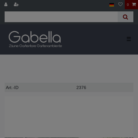
0
☰
Technisches
Wert
Art.-ID
2376
Merkmal